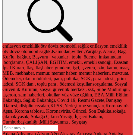
enflasyon
emeklilik
ötv
döviz
otomobil
sağlık
enflasyon
emeklilik
ötv
döviz
otomobil
sağlık,Kamudan,witter ,Yargıtay, Atama, Bağ-
Kur'lu, bağkur, Başvuru , yapanlar , toplu, ödeme, imkanından
,borçlanma, ÇALIŞAN, EĞİTİM, emekli, emekli sandığı, Esastan
İptal Kararı, flaş, flaşhaber, gundem, işçi, işveren, izin, kamu, maaş,
MEB, mebhaber, memur, memur haber, memur haberleri, mevzuat,
Ödemeler, okul müdürleri, para, politika, SGK, para iadesi , prim
iadesi, SGK'dan , toplu para , ödemesi,koşullar,sorgulama, Sosyal
Güvenlik Kurumu, sosyal güvenlik merkezi, ssk, Şube Müdürlüğü,
taşeron, zam haberleri, okullar, yüz yüze eğitim, EBA,Milli Eğitim
Bakanlığı, Sağlık Bakanlığı, Covid-19, Resmi Gazete,Danıştay
,Dairesi, disiplin cezaları,KPSS ,Yerleştirme sonuçları,Koronavirüs
Aşısı, Korona tablosu, Koronavirüs, Güncel, Son Dakika,sokağa
çıkmak yasak, Sokağa Çıkma Yasağı, İçişleri Bakanı,
Cumhurbaşkanlığı ,Milli Savunma , Sayıştay
Adana
Adıyaman
Afyon
Ağrı
Aksaray
Amasya
Ankara
Antalya