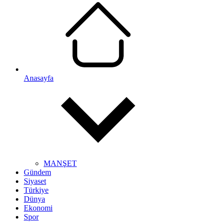
Anasayfa
MANŞET
Gündem
Siyaset
Türkiye
Dünya
Ekonomi
Spor