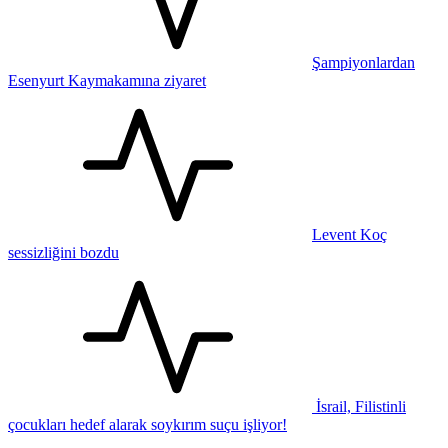
Şampiyonlardan
Esenyurt Kaymakamına ziyaret
Levent Koç
sessizliğini bozdu
İsrail, Filistinli
çocukları hedef alarak soykırım suçu işliyor!