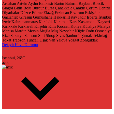
Ardahan
Artvin
Aydın
Balıkesir
Bartın
Batman
Bayburt
Bilecik
Bingöl
Bitlis
Bolu
Burdur
Bursa
Çanakkale
Çankırı
Çorum
Denizli
Diyarbakır
Düzce
Edirne
Elazığ
Erzincan
Erzurum
Eskişehir
Gaziantep
Giresun
Gümüşhane
Hakkari
Hatay
Iğdır
Isparta
İstanbul
İzmir
Kahramanmaraş
Karabük
Karaman
Kars
Kastamonu
Kayseri
Kırıkkale
Kırklareli
Kırşehir
Kilis
Kocaeli
Konya
Kütahya
Malatya
Manisa
Mardin
Mersin
Muğla
Muş
Nevşehir
Niğde
Ordu
Osmaniye
Rize
Sakarya
Samsun
Siirt
Sinop
Sivas
Şanlıurfa
Şırnak
Tekirdağ
Tokat
Trabzon
Tunceli
Uşak
Van
Yalova
Yozgat
Zonguldak
Detaylı Hava Durumu
İstanbul,
26
°C
açık