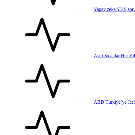
Yapay zeka YKS sorul
Aşırı Sıcaklar Her Yı
ABD Türkiye’ye Jet 