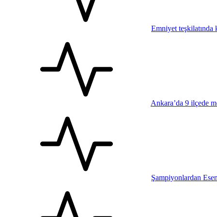
Emniyet teşkilatında k
Ankara’da 9 ilçede me
Şampiyonlardan Esen