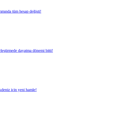
mında tüm hesap değişti!
rleştirmede dayatma dönemi bitti!
deniz için yeni hamle!