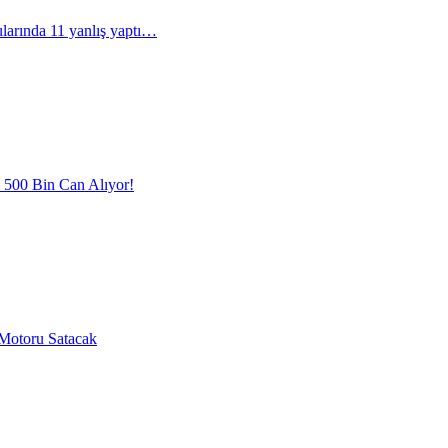
arında 11 yanlış yaptı…
l 500 Bin Can Alıyor!
Motoru Satacak