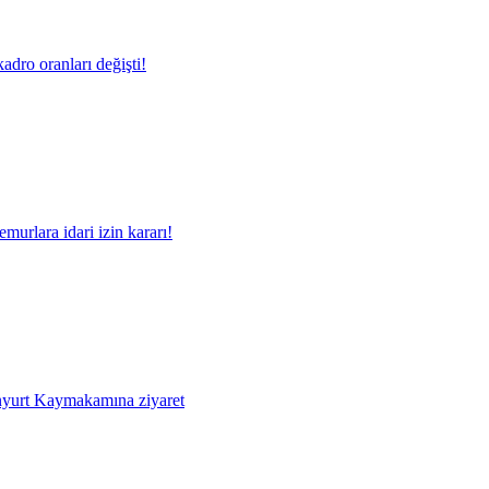
adro oranları değişti!
murlara idari izin kararı!
yurt Kaymakamına ziyaret