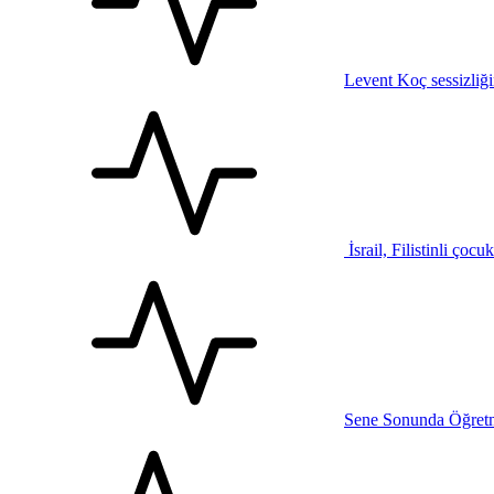
Levent Koç sessizliğ
İsrail, Filistinli çocu
Sene Sonunda Öğretm