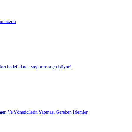
ini bozdu
kları hedef alarak soykırım suçu işliyor!
en Ve Yöneticilerin Yapması Gereken İşlemler