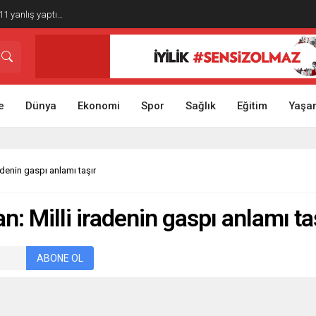
1 yanlış yaptı…
e
Dünya
Ekonomi
Spor
Sağlık
Eğitim
Yaşa
denin gaspı anlamı taşır
 Milli iradenin gaspı anlamı ta
ABONE OL