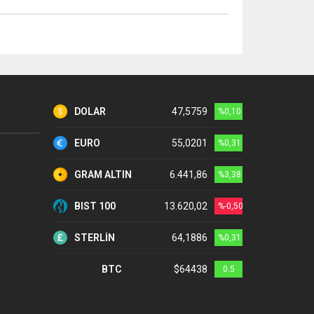
DOLAR
47,5759
%0,10
EURO
55,0201
%0,31
GRAM ALTIN
6.441,86
%3,38
BIST 100
13.620,02
%-0,50
STERLİN
64,1886
%0,31
BTC
$64438
0.5