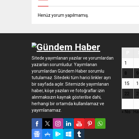
Henüz yorum yapılmamış.
P
Sitede yayımlanan yazılar ve yorumlardan
1
2
yazarları sorumludur. Yayımlanan
yorumlardan Gündem Haber sorumlu
8
9
tutulamaz. Sitedeki tüm harici linkler ayrı
15
1
bir sayfada açılır. Sitemizde yayımlanan
haber, köşe yazıları ve fotoğraflar izin
22
2
alınmaksızın kaynak gösterilse dahi,
herhangi bir ortamda kullanılamaz ve
29
3
yayımlanamaz.
« Nis
Ha