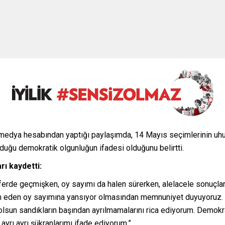
dya hesabından yaptığı paylaşımda, 14 Mayıs seçimlerinin uhule
duğu demokratik olgunluğun ifadesi olduğunu belirtti.
ı kaydetti:
rde geçmişken, oy sayımı da halen sürerken, alelacele sonuçlar 
am eden oy sayımına yansıyor olmasından memnuniyet duyuyoruz. 
 olsun sandıkların başından ayrılmamalarını rica ediyorum. Demok
 ayrı ayrı şükranlarımı ifade ediyorum.”