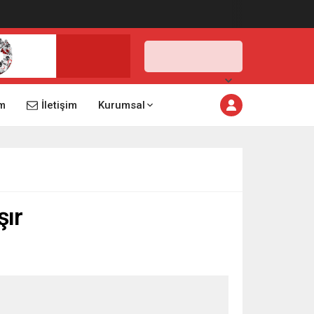
İstanbul,
31
°C
Açık
m
İletişim
Kurumsal
şır