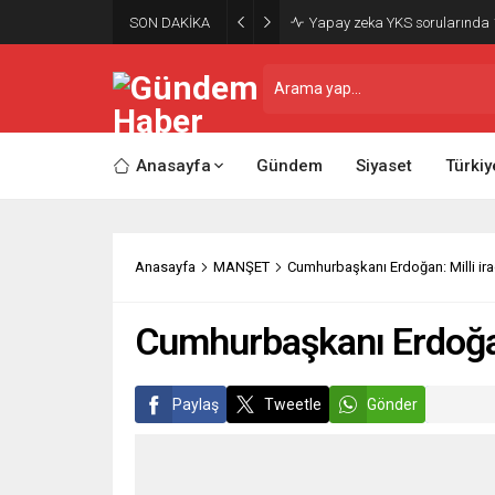
SON DAKİKA
Yapay zeka YKS sorularında 1
Anasayfa
Gündem
Siyaset
Türkiy
Anasayfa
MANŞET
Cumhurbaşkanı Erdoğan: Milli ira
Cumhurbaşkanı Erdoğan:
Paylaş
Tweetle
Gönder