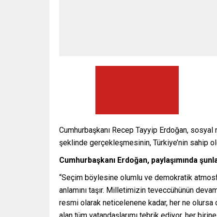
Cumhurbaşkanı Recep Tayyip Erdoğan, sosyal me
şeklinde gerçekleşmesinin, Türkiye’nin sahip ol
Cumhurbaşkanı Erdoğan, paylaşımında şunlar
“Seçim böylesine olumlu ve demokratik atmosfe
anlamını taşır. Milletimizin teveccühünün dev
resmi olarak neticelenene kadar, her ne olursa
alan tüm vatandaşlarımı tebrik ediyor, her birine