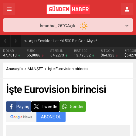
İstanbul,
26
°C
Açık
Aşırı Sıcaklar Her Yıl 500 Bin Can Alıyor!
DOLAR
EURO
STERLİN
BIST 100
BITCOIN
BITCOI
47,7013
55,0086
64,2273
13.798,82
$64.323
$6427
Anasayfa
MANŞET
İşte Eurovision birincisi
İşte Eurovision birincisi
Paylaş
Tweetle
Gönder
ABONE OL