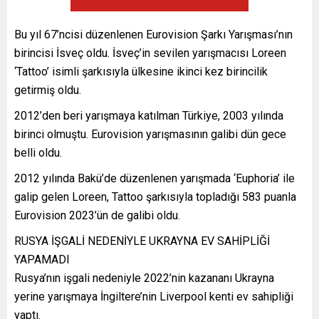
Bu yıl 67’ncisi düzenlenen Eurovision Şarkı Yarışması’nın
birincisi İsveç oldu. İsveç’in sevilen yarışmacısı Loreen
‘Tattoo’ isimli şarkısıyla ülkesine ikinci kez birincilik
getirmiş oldu.
2012’den beri yarışmaya katılman Türkiye, 2003 yılında
birinci olmuştu. Eurovision yarışmasının galibi dün gece
belli oldu.
2012 yılında Bakü’de düzenlenen yarışmada ‘Euphoria’ ile
galip gelen Loreen, Tattoo şarkısıyla topladığı 583 puanla
Eurovision 2023’ün de galibi oldu.
RUSYA İŞGALİ NEDENİYLE UKRAYNA EV SAHİPLİĞİ
YAPAMADI
Rusya’nın işgali nedeniyle 2022’nin kazananı Ukrayna
yerine yarışmaya İngiltere’nin Liverpool kenti ev sahipliği
yaptı.