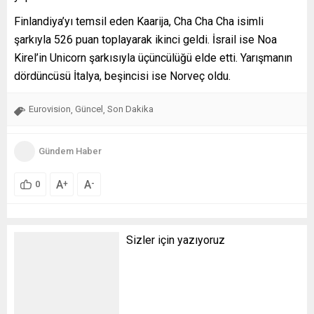
Finlandiya’yı temsil eden Kaarija, Cha Cha Cha isimli
şarkıyla 526 puan toplayarak ikinci geldi. İsrail ise Noa
Kirel’in Unicorn şarkısıyla üçüncülüğü elde etti. Yarışmanın
dördüncüsü İtalya, beşincisi ise Norveç oldu.
Eurovision
Güncel
Son Dakika
,
,
Gündem Haber
A
A
+
-
0
Sizler için yazıyoruz