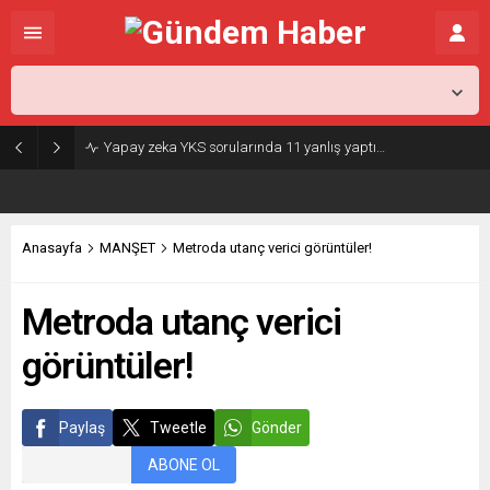
İstanbul,
25
°C
Kapalı
Yapay zeka YKS sorularında 11 yanlış yaptı…
Anasayfa
MANŞET
Metroda utanç verici görüntüler!
Metroda utanç verici
görüntüler!
Paylaş
Tweetle
Gönder
ABONE OL