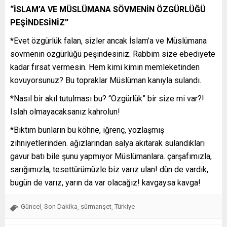
“İSLAM’A VE MÜSLÜMANA SÖVMENİN ÖZGÜRLÜĞÜ
PEŞİNDESİNİZ”
*Evet özgürlük falan, sizler ancak İslam’a ve Müslümana
sövmenin özgürlüğü peşindesiniz. Rabbim size ebediyete
kadar fırsat vermesin. Hem kimi kimin memleketinden
kovuyorsunuz? Bu topraklar Müslüman kanıyla sulandı.
*Nasıl bir akıl tutulması bu? “Özgürlük” bir size mi var?!
Islah olmayacaksanız kahrolun!
*Bıktım bunların bu köhne, iğrenç, yozlaşmış
zihniyetlerinden. ağızlarından salya akıtarak sulandıkları
gavur batı bile şunu yapmıyor Müslümanlara. çarşafımızla,
sarığımızla, tesettürümüzle biz varız ulan! dün de vardık,
bugün de varız, yarın da var olacağız! kavgaysa kavga!
Güncel
Son Dakika
sürmanşet
Türkiye
,
,
,