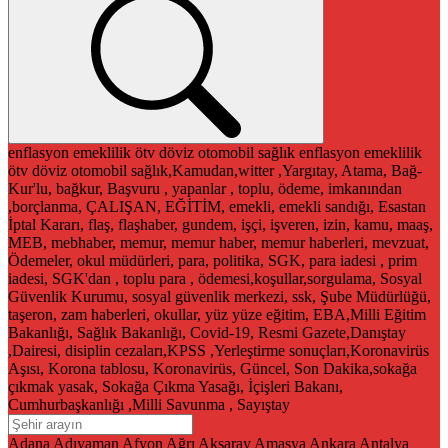
enflasyon
emeklilik
ötv
döviz
otomobil
sağlık
enflasyon
emeklilik
ötv
döviz
otomobil
sağlık,Kamudan,witter ,Yargıtay, Atama, Bağ-
Kur'lu, bağkur, Başvuru , yapanlar , toplu, ödeme, imkanından
,borçlanma, ÇALIŞAN, EĞİTİM, emekli, emekli sandığı, Esastan
İptal Kararı, flaş, flaşhaber, gundem, işçi, işveren, izin, kamu, maaş,
MEB, mebhaber, memur, memur haber, memur haberleri, mevzuat,
Ödemeler, okul müdürleri, para, politika, SGK, para iadesi , prim
iadesi, SGK'dan , toplu para , ödemesi,koşullar,sorgulama, Sosyal
Güvenlik Kurumu, sosyal güvenlik merkezi, ssk, Şube Müdürlüğü,
taşeron, zam haberleri, okullar, yüz yüze eğitim, EBA,Milli Eğitim
Bakanlığı, Sağlık Bakanlığı, Covid-19, Resmi Gazete,Danıştay
,Dairesi, disiplin cezaları,KPSS ,Yerleştirme sonuçları,Koronavirüs
Aşısı, Korona tablosu, Koronavirüs, Güncel, Son Dakika,sokağa
çıkmak yasak, Sokağa Çıkma Yasağı, İçişleri Bakanı,
Cumhurbaşkanlığı ,Milli Savunma , Sayıştay
Adana
Adıyaman
Afyon
Ağrı
Aksaray
Amasya
Ankara
Antalya