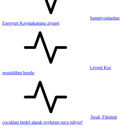
Şampiyonlardan
Esenyurt Kaymakamına ziyaret
Levent Koç
sessizliğini bozdu
İsrail, Filistinli
çocukları hedef alarak soykırım suçu işliyor!