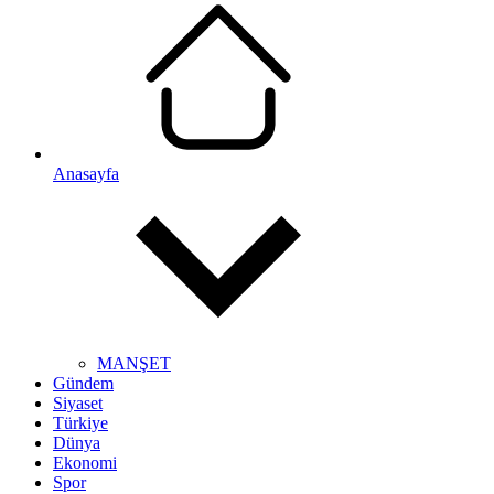
Anasayfa
MANŞET
Gündem
Siyaset
Türkiye
Dünya
Ekonomi
Spor