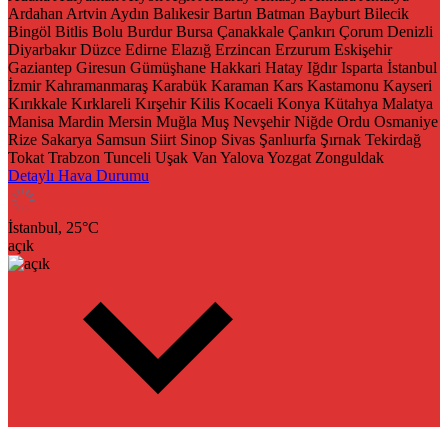
Ardahan
Artvin
Aydın
Balıkesir
Bartın
Batman
Bayburt
Bilecik
Bingöl
Bitlis
Bolu
Burdur
Bursa
Çanakkale
Çankırı
Çorum
Denizli
Diyarbakır
Düzce
Edirne
Elazığ
Erzincan
Erzurum
Eskişehir
Gaziantep
Giresun
Gümüşhane
Hakkari
Hatay
Iğdır
Isparta
İstanbul
İzmir
Kahramanmaraş
Karabük
Karaman
Kars
Kastamonu
Kayseri
Kırıkkale
Kırklareli
Kırşehir
Kilis
Kocaeli
Konya
Kütahya
Malatya
Manisa
Mardin
Mersin
Muğla
Muş
Nevşehir
Niğde
Ordu
Osmaniye
Rize
Sakarya
Samsun
Siirt
Sinop
Sivas
Şanlıurfa
Şırnak
Tekirdağ
Tokat
Trabzon
Tunceli
Uşak
Van
Yalova
Yozgat
Zonguldak
Detaylı Hava Durumu
İstanbul,
25
°C
açık