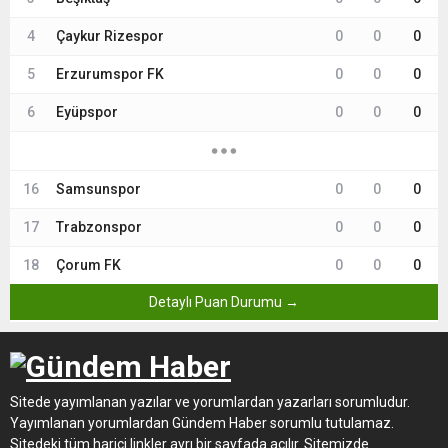
4
Çaykur Rizespor
0
0
0
5
Erzurumspor FK
0
0
0
6
Eyüpspor
0
0
0
16
Samsunspor
0
0
0
17
Trabzonspor
0
0
0
18
Çorum FK
0
0
0
Detaylı Puan Durumu →
Sitede yayımlanan yazılar ve yorumlardan yazarları sorumludur.
Yayımlanan yorumlardan Gündem Haber sorumlu tutulamaz.
Sitedeki tüm harici linkler ayrı bir sayfada açılır. Sitemizde