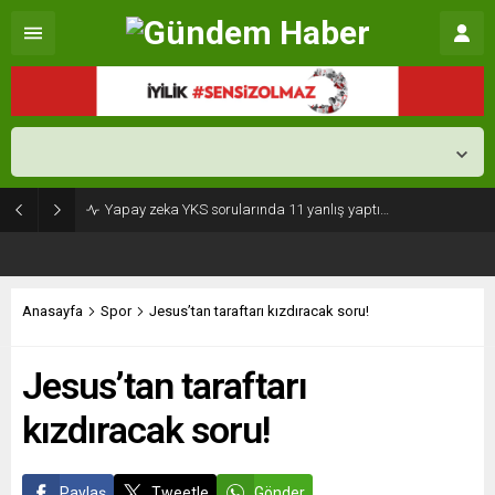
İstanbul,
26
°C
Açık
Yapay zeka YKS sorularında 11 yanlış yaptı…
Anasayfa
Spor
Jesus’tan taraftarı kızdıracak soru!
Jesus’tan taraftarı
kızdıracak soru!
Paylaş
Tweetle
Gönder