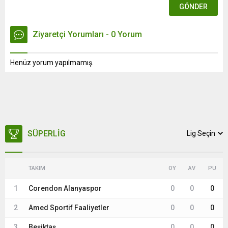
Ziyaretçi Yorumları - 0 Yorum
Henüz yorum yapılmamış.
SÜPERLIG
Lig Seçin
TAKIM
OY
AV
PU
1
Corendon Alanyaspor
0
0
0
2
Amed Sportif Faaliyetler
0
0
0
3
Beşiktaş
0
0
0