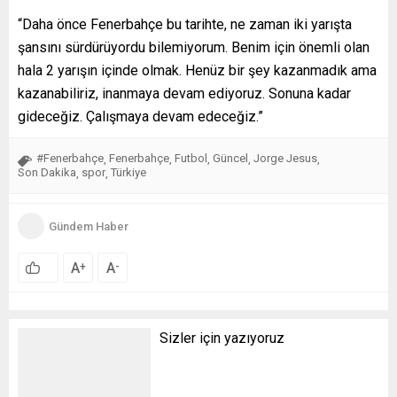
“Daha önce Fenerbahçe bu tarihte, ne zaman iki yarışta
şansını sürdürüyordu bilemiyorum. Benim için önemli olan
hala 2 yarışın içinde olmak. Henüz bir şey kazanmadık ama
kazanabiliriz, inanmaya devam ediyoruz. Sonuna kadar
gideceğiz. Çalışmaya devam edeceğiz.”
#Fenerbahçe
Fenerbahçe
Futbol
Güncel
Jorge Jesus
,
,
,
,
,
Son Dakika
spor
Türkiye
,
,
Gündem Haber
A
A
+
-
Sizler için yazıyoruz