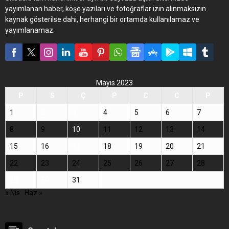
yayımlanan haber, köşe yazıları ve fotoğraflar izin alınmaksızın
kaynak gösterilse dahi, herhangi bir ortamda kullanılamaz ve
yayımlanamaz.
Mayıs 2023
P
S
Ç
P
C
C
P
1
2
3
4
5
6
7
8
9
10
11
12
13
14
15
16
17
18
19
20
21
22
23
24
25
26
27
28
29
30
31
« Nis
Haz »