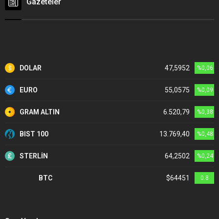
Gazeteler
DOLAR
47,5952
%0,06
EURO
55,0575
%0,09
GRAM ALTIN
6.520,79
%0,38
BIST 100
13.769,40
%0,48
STERLİN
64,2502
%0,24
BTC
$64451
0.8