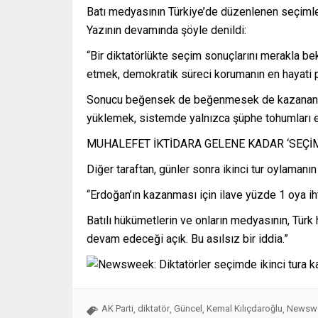
Batı medyasının Türkiye’de düzenlenen seçimlere
Yazının devamında şöyle denildi:
“Bir diktatörlükte seçim sonuçlarını merakla b
etmek, demokratik süreci korumanın en hayati p
Sonucu beğensek de beğenmesek de kazananı 
yüklemek, sistemde yalnızca şüphe tohumları eke
MUHALEFET İKTİDARA GELENE KADAR ‘SEÇİM
Diğer taraftan, günler sonra ikinci tur oylamanın 
“Erdoğan’ın kazanması için ilave yüzde 1 oya ih
Batılı hükümetlerin ve onların medyasının, Türk 
devam edeceği açık. Bu asılsız bir iddia.”
AK Parti
diktatör
Güncel
Kemal Kılıçdaroğlu
Newswe
,
,
,
,