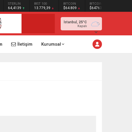
STERLİN
BIST 100
BITCOIN
BITCOIN
64,4139
13.779,39
$64.809
$64763
İstanbul,
25
°C
Kapalı
m
İletişim
Kurumsal