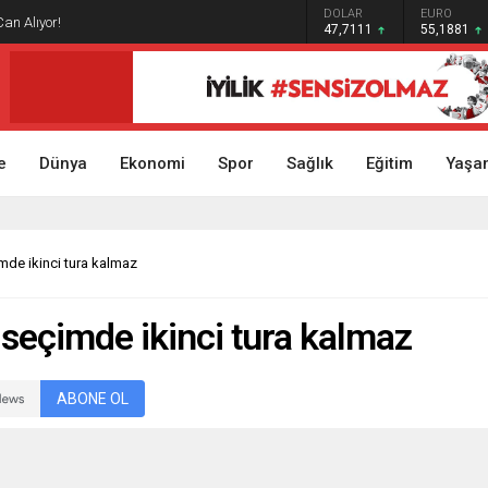
GRAM ALTIN
DOLAR
EURO
Can Alıyor!
6.660,55
47,7111
55,1881
e
Dünya
Ekonomi
Spor
Sağlık
Eğitim
Yaşa
mde ikinci tura kalmaz
seçimde ikinci tura kalmaz
ABONE OL