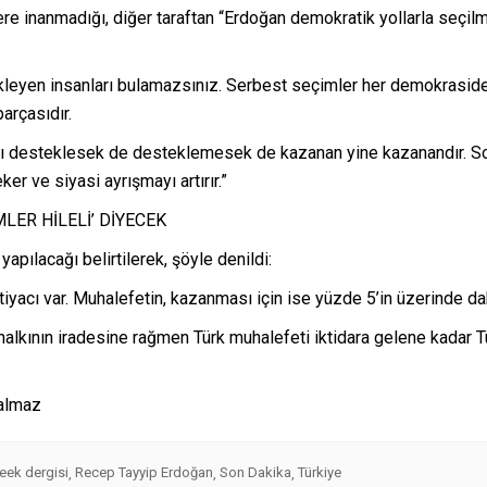
 inanmadığı, diğer taraftan “Erdoğan demokratik yollarla seçilmi
ekleyen insanları bulamazsınız. Serbest seçimler her demokraside
arçasıdır.
desteklesek de desteklemesek de kazanan yine kazanandır. So
r ve siyasi ayrışmayı artırır.”
LER HİLELİ’ DİYECEK
yapılacağı belirtilerek, şöyle denildi:
tiyacı var. Muhalefetin, kazanması için ise yüzde 5’in üzerinde da
halkının iradesine rağmen Türk muhalefeti iktidara gelene kadar Tü
ek dergisi
Recep Tayyip Erdoğan
Son Dakika
Türkiye
,
,
,