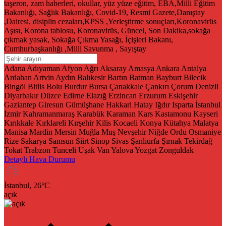
taşeron, zam haberleri, okullar, yüz yüze eğitim, EBA,Milli Eğitim
Bakanlığı, Sağlık Bakanlığı, Covid-19, Resmi Gazete,Danıştay
,Dairesi, disiplin cezaları,KPSS ,Yerleştirme sonuçları,Koronavirüs
Aşısı, Korona tablosu, Koronavirüs, Güncel, Son Dakika,sokağa
çıkmak yasak, Sokağa Çıkma Yasağı, İçişleri Bakanı,
Cumhurbaşkanlığı ,Milli Savunma , Sayıştay
Adana
Adıyaman
Afyon
Ağrı
Aksaray
Amasya
Ankara
Antalya
Ardahan
Artvin
Aydın
Balıkesir
Bartın
Batman
Bayburt
Bilecik
Bingöl
Bitlis
Bolu
Burdur
Bursa
Çanakkale
Çankırı
Çorum
Denizli
Diyarbakır
Düzce
Edirne
Elazığ
Erzincan
Erzurum
Eskişehir
Gaziantep
Giresun
Gümüşhane
Hakkari
Hatay
Iğdır
Isparta
İstanbul
İzmir
Kahramanmaraş
Karabük
Karaman
Kars
Kastamonu
Kayseri
Kırıkkale
Kırklareli
Kırşehir
Kilis
Kocaeli
Konya
Kütahya
Malatya
Manisa
Mardin
Mersin
Muğla
Muş
Nevşehir
Niğde
Ordu
Osmaniye
Rize
Sakarya
Samsun
Siirt
Sinop
Sivas
Şanlıurfa
Şırnak
Tekirdağ
Tokat
Trabzon
Tunceli
Uşak
Van
Yalova
Yozgat
Zonguldak
Detaylı Hava Durumu
İstanbul,
26
°C
açık