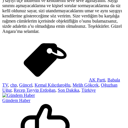
) sayıyı üçe indirelim ve kendilerini seve seve ağırlayalım. Saygı
sınırını aşmayacaklarına ve kişisel sorular sormayacaklarına da siz
kefil oldunuz sayar, sizi utandırmayacaklarını umar ve aynı saygıyı
kendilerine göstereceğime söz veririm. Size verdiğim bu karşılığa
rağmen cümlelerim içerisinde objektifliğin o’sunu bulamazsanız,
sizde adaletin a’sı olmadığına emin olmalısınız. Teşekkürler. Güzel
Angara’ma selamlar.
AK Parti
,
Babala
TV
,
chp
,
Güncel
,
Kemal Kılıçdaroğlu
,
Melih Gökçek
,
Oğuzhan
Uğur
,
Recep Tayyip Erdoğan
,
Son Dakika
,
Türkiye
Gündem Haber