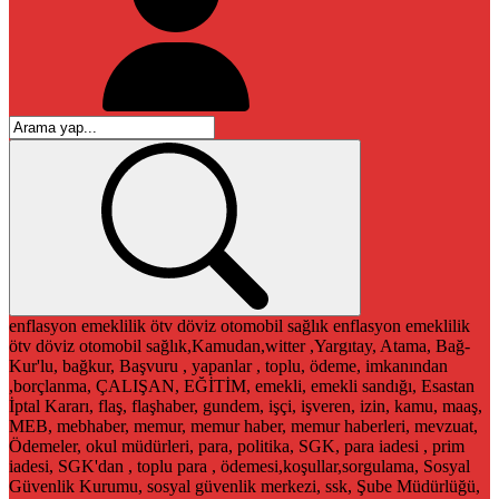
enflasyon
emeklilik
ötv
döviz
otomobil
sağlık
enflasyon
emeklilik
ötv
döviz
otomobil
sağlık,Kamudan,witter ,Yargıtay, Atama, Bağ-
Kur'lu, bağkur, Başvuru , yapanlar , toplu, ödeme, imkanından
,borçlanma, ÇALIŞAN, EĞİTİM, emekli, emekli sandığı, Esastan
İptal Kararı, flaş, flaşhaber, gundem, işçi, işveren, izin, kamu, maaş,
MEB, mebhaber, memur, memur haber, memur haberleri, mevzuat,
Ödemeler, okul müdürleri, para, politika, SGK, para iadesi , prim
iadesi, SGK'dan , toplu para , ödemesi,koşullar,sorgulama, Sosyal
Güvenlik Kurumu, sosyal güvenlik merkezi, ssk, Şube Müdürlüğü,