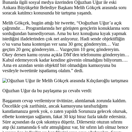
Bunanla ilgili sosyal medya üzerinden Oğuzhan Uğur ile eski
Ankara Büyükşehir Belediye Başkanı Melih Gökçek arasında soru
soracak katılmcı konusunda bir tartışma yaşandı.
Melih Gökçek, bugün attığı bir tweette, “Ooğuzhan Uğur’a açık
çağrımdır… Programlarında her görüşten gençlerin konuklarına soru
sorduğundan bansediyorsun. Ama bu kez konuğuna kıyak yapmak
istediğini ifadelerinden çok net anlıyoruz. Hadi sende objektifliğin
o’su varsa bana kontenjan ver sana 30 genç göndereyim… Vaz
geçtim 20 genç göndereyim… Vazgeçtim 10 genç göndereyim.
Okey dersen kamu oyuna açıkla DM’den telefonumu göndereyim…
Kabul edemeyecek kadar kendine güvenin olmadığını biliyorum….
Ama en azından senin objektif biri olmadığını kamuoyuna bu
vesileyle tweetimle ispatlamış olalım.” dedi.
Oğuzhan Uğur da bu paylaşıma şu cevabı verdi:
Başganım cevap verilemiyor tivitinize, alıntılamak zorunda kaldım.
Öncelikle çok zarifsiniz, ancak kamuoyuna tarafsızlığımı
kanıtlamanıza gerek yok, o zaten yapıldı Sorunuza gelecek olursak,
elbette kontenjan sağlarım, fakat 30 kişi biraz fazla takdir edersiniz.
Süre açısından da çok sıkıntıya düşeriz. Dilerseniz otuzun sıfırını
atıp (ki zamanında 6 sıfır atmışlığınız var, bir sıfırın lafı olmaz bence