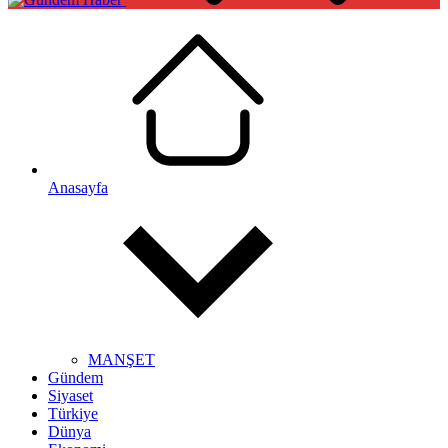
Anasayfa
MANŞET
Gündem
Siyaset
Türkiye
Dünya