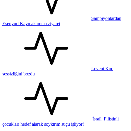
Şampiyonlardan
Esenyurt Kaymakamına ziyaret
Levent Koç
sessizliğini bozdu
İsrail, Filistinli
çocukları hedef alarak soykırım suçu işliyor!