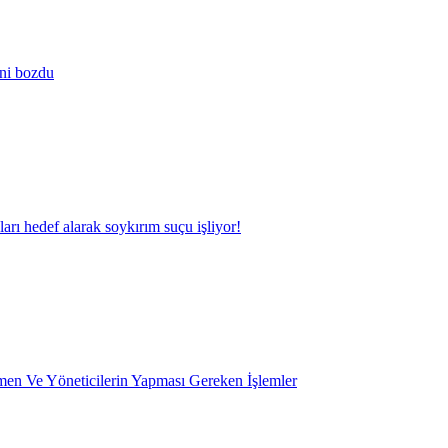
ini bozdu
kları hedef alarak soykırım suçu işliyor!
en Ve Yöneticilerin Yapması Gereken İşlemler