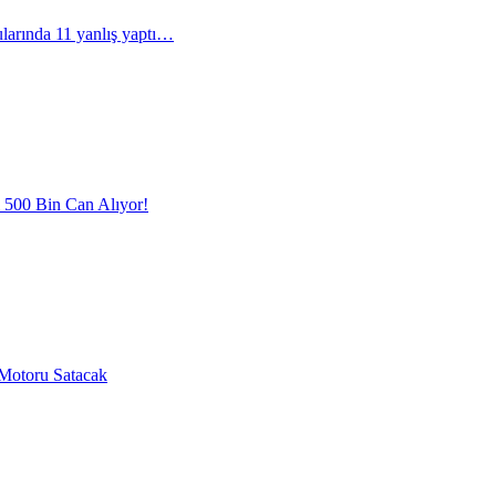
arında 11 yanlış yaptı…
l 500 Bin Can Alıyor!
Motoru Satacak