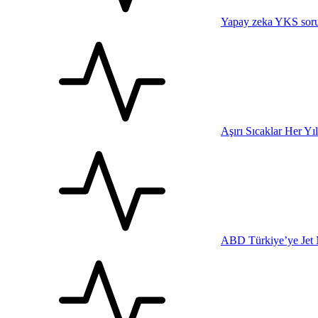
Yapay zeka YKS sorul
Aşırı Sıcaklar Her Yı
ABD Türkiye’ye Jet 