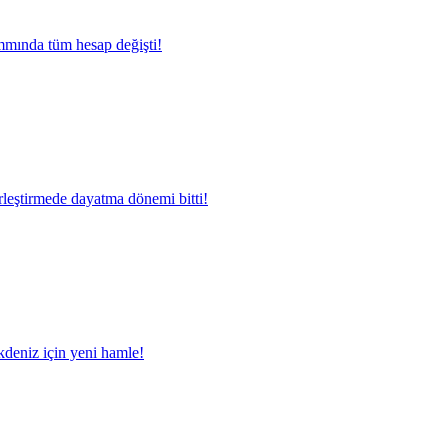
mında tüm hesap değişti!
rleştirmede dayatma dönemi bitti!
deniz için yeni hamle!