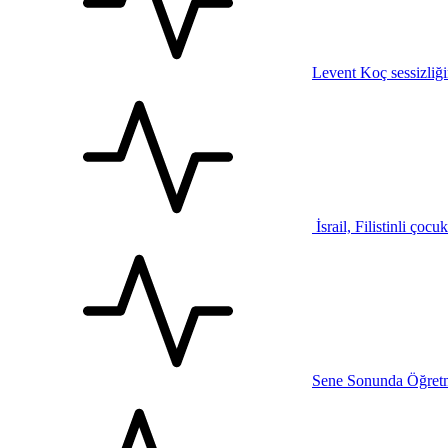
Levent Koç sessizliğ
İsrail, Filistinli çocu
Sene Sonunda Öğretm