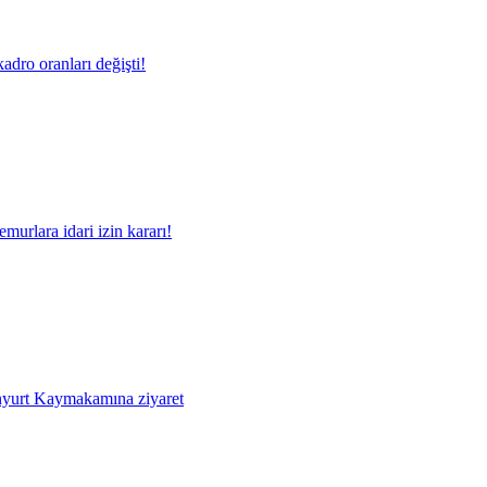
adro oranları değişti!
murlara idari izin kararı!
yurt Kaymakamına ziyaret