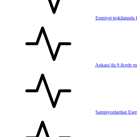
Emniyet teşkilatında k
Ankara’da 9 ilçede me
Şampiyonlardan Esen