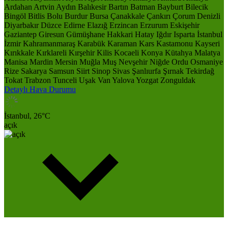
Ardahan
Artvin
Aydın
Balıkesir
Bartın
Batman
Bayburt
Bilecik
Bingöl
Bitlis
Bolu
Burdur
Bursa
Çanakkale
Çankırı
Çorum
Denizli
Diyarbakır
Düzce
Edirne
Elazığ
Erzincan
Erzurum
Eskişehir
Gaziantep
Giresun
Gümüşhane
Hakkari
Hatay
Iğdır
Isparta
İstanbul
İzmir
Kahramanmaraş
Karabük
Karaman
Kars
Kastamonu
Kayseri
Kırıkkale
Kırklareli
Kırşehir
Kilis
Kocaeli
Konya
Kütahya
Malatya
Manisa
Mardin
Mersin
Muğla
Muş
Nevşehir
Niğde
Ordu
Osmaniye
Rize
Sakarya
Samsun
Siirt
Sinop
Sivas
Şanlıurfa
Şırnak
Tekirdağ
Tokat
Trabzon
Tunceli
Uşak
Van
Yalova
Yozgat
Zonguldak
Detaylı Hava Durumu
İstanbul,
26
°C
açık