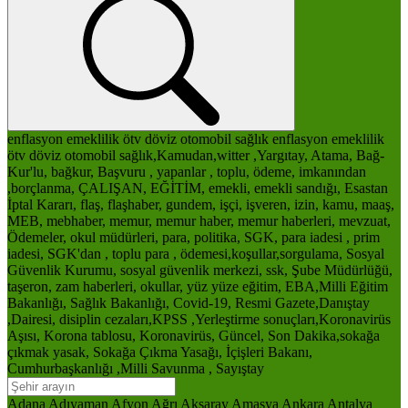
enflasyon
emeklilik
ötv
döviz
otomobil
sağlık
enflasyon
emeklilik
ötv
döviz
otomobil
sağlık,Kamudan,witter ,Yargıtay, Atama, Bağ-
Kur'lu, bağkur, Başvuru , yapanlar , toplu, ödeme, imkanından
,borçlanma, ÇALIŞAN, EĞİTİM, emekli, emekli sandığı, Esastan
İptal Kararı, flaş, flaşhaber, gundem, işçi, işveren, izin, kamu, maaş,
MEB, mebhaber, memur, memur haber, memur haberleri, mevzuat,
Ödemeler, okul müdürleri, para, politika, SGK, para iadesi , prim
iadesi, SGK'dan , toplu para , ödemesi,koşullar,sorgulama, Sosyal
Güvenlik Kurumu, sosyal güvenlik merkezi, ssk, Şube Müdürlüğü,
taşeron, zam haberleri, okullar, yüz yüze eğitim, EBA,Milli Eğitim
Bakanlığı, Sağlık Bakanlığı, Covid-19, Resmi Gazete,Danıştay
,Dairesi, disiplin cezaları,KPSS ,Yerleştirme sonuçları,Koronavirüs
Aşısı, Korona tablosu, Koronavirüs, Güncel, Son Dakika,sokağa
çıkmak yasak, Sokağa Çıkma Yasağı, İçişleri Bakanı,
Cumhurbaşkanlığı ,Milli Savunma , Sayıştay
Adana
Adıyaman
Afyon
Ağrı
Aksaray
Amasya
Ankara
Antalya