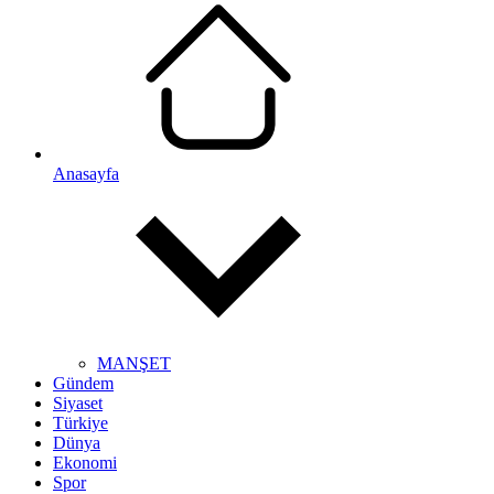
Anasayfa
MANŞET
Gündem
Siyaset
Türkiye
Dünya
Ekonomi
Spor