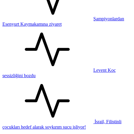
Şampiyonlardan
Esenyurt Kaymakamına ziyaret
Levent Koç
sessizliğini bozdu
İsrail, Filistinli
çocukları hedef alarak soykırım suçu işliyor!