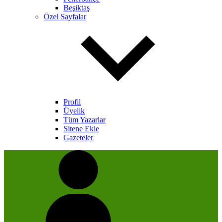
Beşiktaş
Özel Sayfalar
Profil
Üyelik
Tüm Yazarlar
Sitene Ekle
Gazeteler