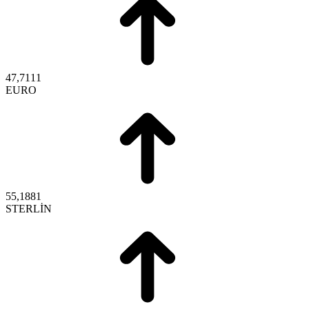
47,7111
EURO
55,1881
STERLİN