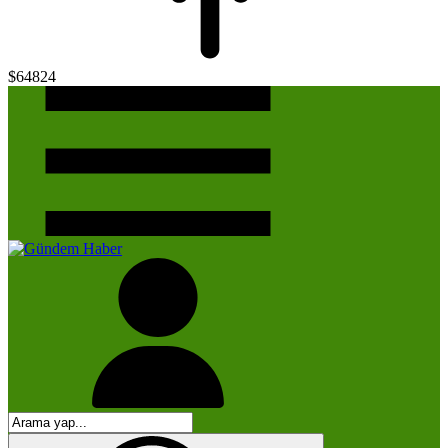
$64824