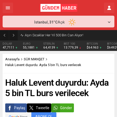
İstanbul,
31
°C
Açık
Aşırı Sıcaklar Her Yıl 500 Bin Can Alıyor!
DOLAR
EURO
STERLİN
BIST 100
BITCOIN
BITCOI
47,7111
55,1881
64,4139
13.779,39
$64.963
$6492
Anasayfa
SÜR MANŞET
Haluk Levent duyurdu: Ayda 5 bin TL burs verilecek
Haluk Levent duyurdu: Ayda
5 bin TL burs verilecek
Paylaş
Tweetle
Gönder
ABONE OL