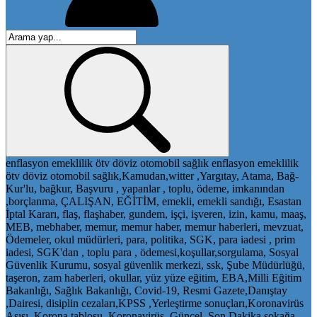
enflasyon
emeklilik
ötv
döviz
otomobil
sağlık
enflasyon
emeklilik
ötv
döviz
otomobil
sağlık,Kamudan,witter ,Yargıtay, Atama, Bağ-
Kur'lu, bağkur, Başvuru , yapanlar , toplu, ödeme, imkanından
,borçlanma, ÇALIŞAN, EĞİTİM, emekli, emekli sandığı, Esastan
İptal Kararı, flaş, flaşhaber, gundem, işçi, işveren, izin, kamu, maaş,
MEB, mebhaber, memur, memur haber, memur haberleri, mevzuat,
Ödemeler, okul müdürleri, para, politika, SGK, para iadesi , prim
iadesi, SGK'dan , toplu para , ödemesi,koşullar,sorgulama, Sosyal
Güvenlik Kurumu, sosyal güvenlik merkezi, ssk, Şube Müdürlüğü,
taşeron, zam haberleri, okullar, yüz yüze eğitim, EBA,Milli Eğitim
Bakanlığı, Sağlık Bakanlığı, Covid-19, Resmi Gazete,Danıştay
,Dairesi, disiplin cezaları,KPSS ,Yerleştirme sonuçları,Koronavirüs
Aşısı, Korona tablosu, Koronavirüs, Güncel, Son Dakika,sokağa