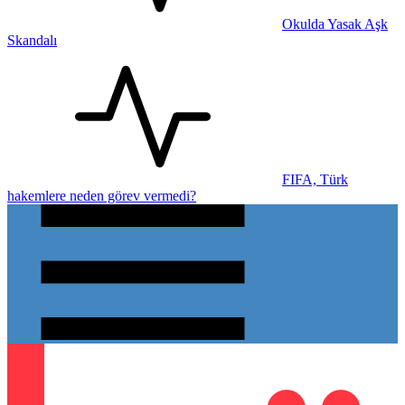
Okulda Yasak Aşk
Skandalı
FIFA, Türk
hakemlere neden görev vermedi?