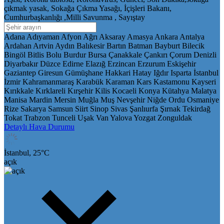
çıkmak yasak, Sokağa Çıkma Yasağı, İçişleri Bakanı,
Cumhurbaşkanlığı ,Milli Savunma , Sayıştay
Adana
Adıyaman
Afyon
Ağrı
Aksaray
Amasya
Ankara
Antalya
Ardahan
Artvin
Aydın
Balıkesir
Bartın
Batman
Bayburt
Bilecik
Bingöl
Bitlis
Bolu
Burdur
Bursa
Çanakkale
Çankırı
Çorum
Denizli
Diyarbakır
Düzce
Edirne
Elazığ
Erzincan
Erzurum
Eskişehir
Gaziantep
Giresun
Gümüşhane
Hakkari
Hatay
Iğdır
Isparta
İstanbul
İzmir
Kahramanmaraş
Karabük
Karaman
Kars
Kastamonu
Kayseri
Kırıkkale
Kırklareli
Kırşehir
Kilis
Kocaeli
Konya
Kütahya
Malatya
Manisa
Mardin
Mersin
Muğla
Muş
Nevşehir
Niğde
Ordu
Osmaniye
Rize
Sakarya
Samsun
Siirt
Sinop
Sivas
Şanlıurfa
Şırnak
Tekirdağ
Tokat
Trabzon
Tunceli
Uşak
Van
Yalova
Yozgat
Zonguldak
Detaylı Hava Durumu
İstanbul,
25
°C
açık