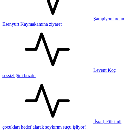
Şampiyonlardan
Esenyurt Kaymakamına ziyaret
Levent Koç
sessizliğini bozdu
İsrail, Filistinli
çocukları hedef alarak soykırım suçu işliyor!