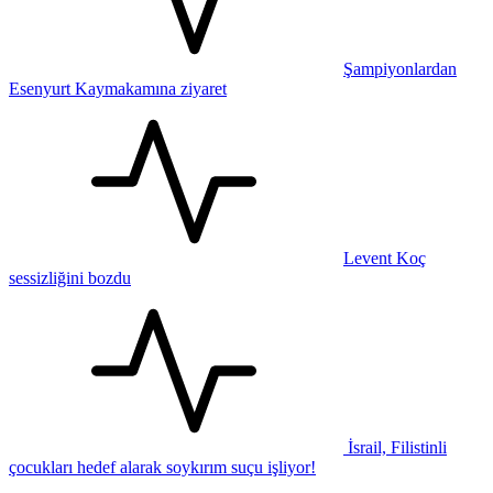
Şampiyonlardan
Esenyurt Kaymakamına ziyaret
Levent Koç
sessizliğini bozdu
İsrail, Filistinli
çocukları hedef alarak soykırım suçu işliyor!