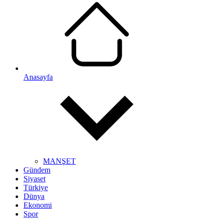
Anasayfa
MANŞET
Gündem
Siyaset
Türkiye
Dünya
Ekonomi
Spor