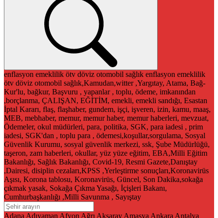
enflasyon
emeklilik
ötv
döviz
otomobil
sağlık
enflasyon
emeklilik
ötv
döviz
otomobil
sağlık,Kamudan,witter ,Yargıtay, Atama, Bağ-
Kur'lu, bağkur, Başvuru , yapanlar , toplu, ödeme, imkanından
,borçlanma, ÇALIŞAN, EĞİTİM, emekli, emekli sandığı, Esastan
İptal Kararı, flaş, flaşhaber, gundem, işçi, işveren, izin, kamu, maaş,
MEB, mebhaber, memur, memur haber, memur haberleri, mevzuat,
Ödemeler, okul müdürleri, para, politika, SGK, para iadesi , prim
iadesi, SGK'dan , toplu para , ödemesi,koşullar,sorgulama, Sosyal
Güvenlik Kurumu, sosyal güvenlik merkezi, ssk, Şube Müdürlüğü,
taşeron, zam haberleri, okullar, yüz yüze eğitim, EBA,Milli Eğitim
Bakanlığı, Sağlık Bakanlığı, Covid-19, Resmi Gazete,Danıştay
,Dairesi, disiplin cezaları,KPSS ,Yerleştirme sonuçları,Koronavirüs
Aşısı, Korona tablosu, Koronavirüs, Güncel, Son Dakika,sokağa
çıkmak yasak, Sokağa Çıkma Yasağı, İçişleri Bakanı,
Cumhurbaşkanlığı ,Milli Savunma , Sayıştay
Adana
Adıyaman
Afyon
Ağrı
Aksaray
Amasya
Ankara
Antalya