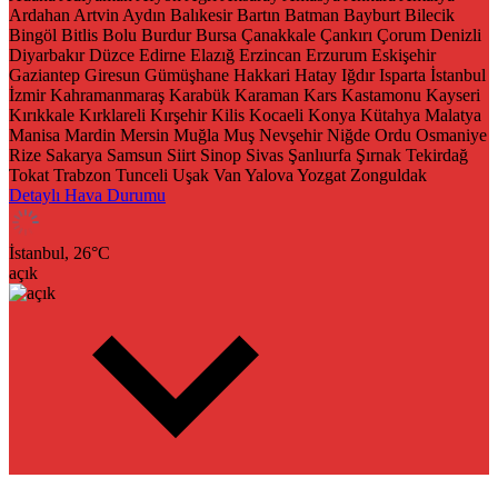
Ardahan
Artvin
Aydın
Balıkesir
Bartın
Batman
Bayburt
Bilecik
Bingöl
Bitlis
Bolu
Burdur
Bursa
Çanakkale
Çankırı
Çorum
Denizli
Diyarbakır
Düzce
Edirne
Elazığ
Erzincan
Erzurum
Eskişehir
Gaziantep
Giresun
Gümüşhane
Hakkari
Hatay
Iğdır
Isparta
İstanbul
İzmir
Kahramanmaraş
Karabük
Karaman
Kars
Kastamonu
Kayseri
Kırıkkale
Kırklareli
Kırşehir
Kilis
Kocaeli
Konya
Kütahya
Malatya
Manisa
Mardin
Mersin
Muğla
Muş
Nevşehir
Niğde
Ordu
Osmaniye
Rize
Sakarya
Samsun
Siirt
Sinop
Sivas
Şanlıurfa
Şırnak
Tekirdağ
Tokat
Trabzon
Tunceli
Uşak
Van
Yalova
Yozgat
Zonguldak
Detaylı Hava Durumu
İstanbul,
26
°C
açık