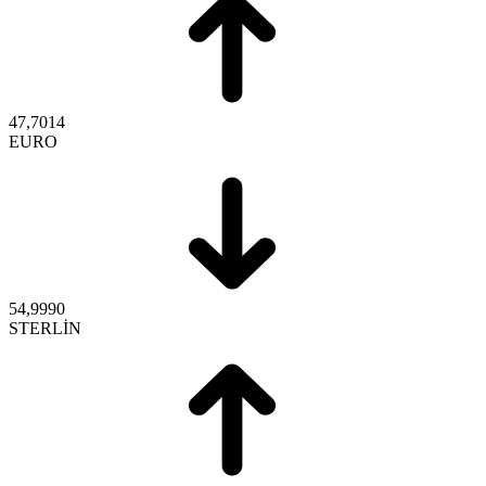
47,7014
EURO
54,9990
STERLİN