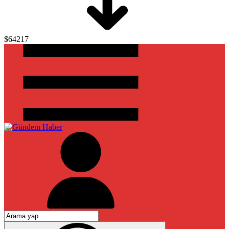
$64217