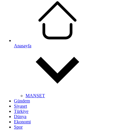
Anasayfa
MANŞET
Gündem
Siyaset
Türkiye
Dünya
Ekonomi
Spor