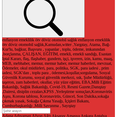
enflasyon
emeklilik
ötv
döviz
otomobil
sağlık
enflasyon
emeklilik
ötv
döviz
otomobil
sağlık,Kamudan,witter ,Yargıtay, Atama, Bağ-
Kur'lu, bağkur, Başvuru , yapanlar , toplu, ödeme, imkanından
,borçlanma, ÇALIŞAN, EĞİTİM, emekli, emekli sandığı, Esastan
İptal Kararı, flaş, flaşhaber, gundem, işçi, işveren, izin, kamu, maaş,
MEB, mebhaber, memur, memur haber, memur haberleri, mevzuat,
Ödemeler, okul müdürleri, para, politika, SGK, para iadesi , prim
iadesi, SGK'dan , toplu para , ödemesi,koşullar,sorgulama, Sosyal
Güvenlik Kurumu, sosyal güvenlik merkezi, ssk, Şube Müdürlüğü,
taşeron, zam haberleri, okullar, yüz yüze eğitim, EBA,Milli Eğitim
Bakanlığı, Sağlık Bakanlığı, Covid-19, Resmi Gazete,Danıştay
,Dairesi, disiplin cezaları,KPSS ,Yerleştirme sonuçları,Koronavirüs
Aşısı, Korona tablosu, Koronavirüs, Güncel, Son Dakika,sokağa
çıkmak yasak, Sokağa Çıkma Yasağı, İçişleri Bakanı,
Cumhurbaşkanlığı ,Milli Savunma , Sayıştay
Adana
Adıyaman
Afyon
Ağrı
Aksaray
Amasya
Ankara
Antalya