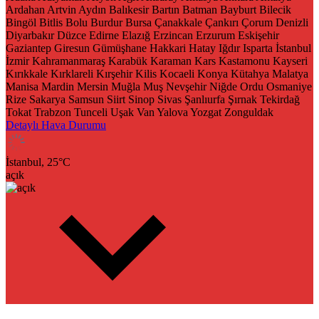
Ardahan
Artvin
Aydın
Balıkesir
Bartın
Batman
Bayburt
Bilecik
Bingöl
Bitlis
Bolu
Burdur
Bursa
Çanakkale
Çankırı
Çorum
Denizli
Diyarbakır
Düzce
Edirne
Elazığ
Erzincan
Erzurum
Eskişehir
Gaziantep
Giresun
Gümüşhane
Hakkari
Hatay
Iğdır
Isparta
İstanbul
İzmir
Kahramanmaraş
Karabük
Karaman
Kars
Kastamonu
Kayseri
Kırıkkale
Kırklareli
Kırşehir
Kilis
Kocaeli
Konya
Kütahya
Malatya
Manisa
Mardin
Mersin
Muğla
Muş
Nevşehir
Niğde
Ordu
Osmaniye
Rize
Sakarya
Samsun
Siirt
Sinop
Sivas
Şanlıurfa
Şırnak
Tekirdağ
Tokat
Trabzon
Tunceli
Uşak
Van
Yalova
Yozgat
Zonguldak
Detaylı Hava Durumu
İstanbul,
25
°C
açık