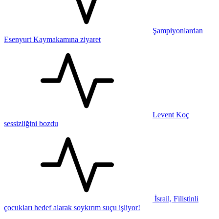
Şampiyonlardan
Esenyurt Kaymakamına ziyaret
Levent Koç
sessizliğini bozdu
İsrail, Filistinli
çocukları hedef alarak soykırım suçu işliyor!