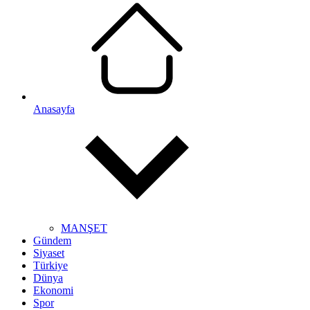
Anasayfa
MANŞET
Gündem
Siyaset
Türkiye
Dünya
Ekonomi
Spor