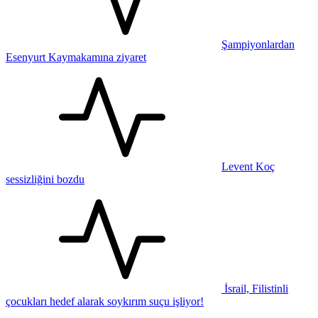
Şampiyonlardan
Esenyurt Kaymakamına ziyaret
Levent Koç
sessizliğini bozdu
İsrail, Filistinli
çocukları hedef alarak soykırım suçu işliyor!