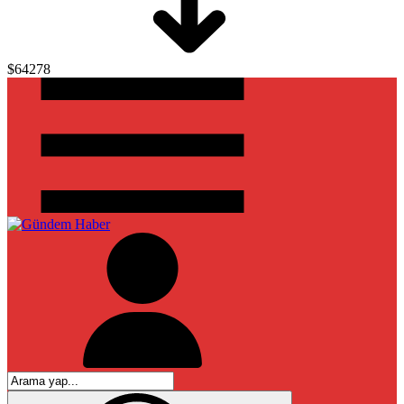
$64278