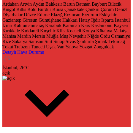
Ardahan
Artvin
Aydın
Balıkesir
Bartın
Batman
Bayburt
Bilecik
Bingöl
Bitlis
Bolu
Burdur
Bursa
Çanakkale
Çankırı
Çorum
Denizli
Diyarbakır
Düzce
Edirne
Elazığ
Erzincan
Erzurum
Eskişehir
Gaziantep
Giresun
Gümüşhane
Hakkari
Hatay
Iğdır
Isparta
İstanbul
İzmir
Kahramanmaraş
Karabük
Karaman
Kars
Kastamonu
Kayseri
Kırıkkale
Kırklareli
Kırşehir
Kilis
Kocaeli
Konya
Kütahya
Malatya
Manisa
Mardin
Mersin
Muğla
Muş
Nevşehir
Niğde
Ordu
Osmaniye
Rize
Sakarya
Samsun
Siirt
Sinop
Sivas
Şanlıurfa
Şırnak
Tekirdağ
Tokat
Trabzon
Tunceli
Uşak
Van
Yalova
Yozgat
Zonguldak
Detaylı Hava Durumu
İstanbul,
26
°C
açık