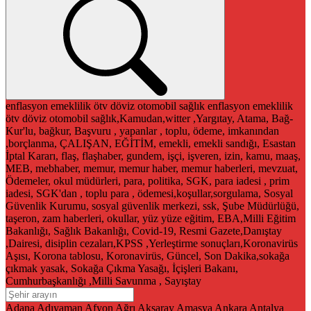
enflasyon
emeklilik
ötv
döviz
otomobil
sağlık
enflasyon
emeklilik
ötv
döviz
otomobil
sağlık,Kamudan,witter ,Yargıtay, Atama, Bağ-
Kur'lu, bağkur, Başvuru , yapanlar , toplu, ödeme, imkanından
,borçlanma, ÇALIŞAN, EĞİTİM, emekli, emekli sandığı, Esastan
İptal Kararı, flaş, flaşhaber, gundem, işçi, işveren, izin, kamu, maaş,
MEB, mebhaber, memur, memur haber, memur haberleri, mevzuat,
Ödemeler, okul müdürleri, para, politika, SGK, para iadesi , prim
iadesi, SGK'dan , toplu para , ödemesi,koşullar,sorgulama, Sosyal
Güvenlik Kurumu, sosyal güvenlik merkezi, ssk, Şube Müdürlüğü,
taşeron, zam haberleri, okullar, yüz yüze eğitim, EBA,Milli Eğitim
Bakanlığı, Sağlık Bakanlığı, Covid-19, Resmi Gazete,Danıştay
,Dairesi, disiplin cezaları,KPSS ,Yerleştirme sonuçları,Koronavirüs
Aşısı, Korona tablosu, Koronavirüs, Güncel, Son Dakika,sokağa
çıkmak yasak, Sokağa Çıkma Yasağı, İçişleri Bakanı,
Cumhurbaşkanlığı ,Milli Savunma , Sayıştay
Adana
Adıyaman
Afyon
Ağrı
Aksaray
Amasya
Ankara
Antalya