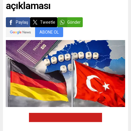
açıklaması
Paylaş
Tweetle
Gönder
ABONE OL