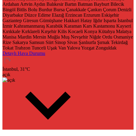
Ardahan
Artvin
Aydın
Balıkesir
Bartın
Batman
Bayburt
Bilecik
Bingöl
Bitlis
Bolu
Burdur
Bursa
Çanakkale
Çankırı
Çorum
Denizli
Diyarbakır
Düzce
Edirne
Elazığ
Erzincan
Erzurum
Eskişehir
Gaziantep
Giresun
Gümüşhane
Hakkari
Hatay
Iğdır
Isparta
İstanbul
İzmir
Kahramanmaraş
Karabük
Karaman
Kars
Kastamonu
Kayseri
Kırıkkale
Kırklareli
Kırşehir
Kilis
Kocaeli
Konya
Kütahya
Malatya
Manisa
Mardin
Mersin
Muğla
Muş
Nevşehir
Niğde
Ordu
Osmaniye
Rize
Sakarya
Samsun
Siirt
Sinop
Sivas
Şanlıurfa
Şırnak
Tekirdağ
Tokat
Trabzon
Tunceli
Uşak
Van
Yalova
Yozgat
Zonguldak
Detaylı Hava Durumu
İstanbul,
31
°C
açık