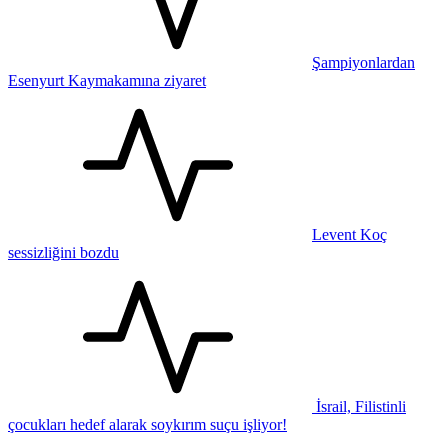
Şampiyonlardan
Esenyurt Kaymakamına ziyaret
Levent Koç
sessizliğini bozdu
İsrail, Filistinli
çocukları hedef alarak soykırım suçu işliyor!