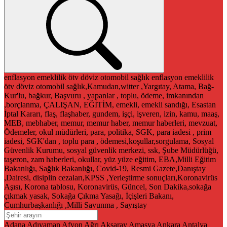
enflasyon
emeklilik
ötv
döviz
otomobil
sağlık
enflasyon
emeklilik
ötv
döviz
otomobil
sağlık,Kamudan,witter ,Yargıtay, Atama, Bağ-
Kur'lu, bağkur, Başvuru , yapanlar , toplu, ödeme, imkanından
,borçlanma, ÇALIŞAN, EĞİTİM, emekli, emekli sandığı, Esastan
İptal Kararı, flaş, flaşhaber, gundem, işçi, işveren, izin, kamu, maaş,
MEB, mebhaber, memur, memur haber, memur haberleri, mevzuat,
Ödemeler, okul müdürleri, para, politika, SGK, para iadesi , prim
iadesi, SGK'dan , toplu para , ödemesi,koşullar,sorgulama, Sosyal
Güvenlik Kurumu, sosyal güvenlik merkezi, ssk, Şube Müdürlüğü,
taşeron, zam haberleri, okullar, yüz yüze eğitim, EBA,Milli Eğitim
Bakanlığı, Sağlık Bakanlığı, Covid-19, Resmi Gazete,Danıştay
,Dairesi, disiplin cezaları,KPSS ,Yerleştirme sonuçları,Koronavirüs
Aşısı, Korona tablosu, Koronavirüs, Güncel, Son Dakika,sokağa
çıkmak yasak, Sokağa Çıkma Yasağı, İçişleri Bakanı,
Cumhurbaşkanlığı ,Milli Savunma , Sayıştay
Adana
Adıyaman
Afyon
Ağrı
Aksaray
Amasya
Ankara
Antalya