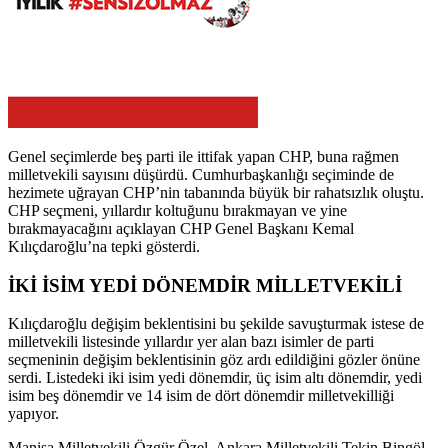
Genel seçimlerde beş parti ile ittifak yapan CHP, buna rağmen
milletvekili sayısını düşürdü. Cumhurbaşkanlığı seçiminde de
hezimete uğrayan CHP’nin tabanında büyük bir rahatsızlık oluştu.
CHP seçmeni, yıllardır koltuğunu bırakmayan ve yine
bırakmayacağını açıklayan CHP Genel Başkanı Kemal
Kılıçdaroğlu’na tepki gösterdi.
İKİ İSİM YEDİ DÖNEMDİR MİLLETVEKİLİ
Kılıçdaroğlu değişim beklentisini bu şekilde savuşturmak istese de
milletvekili listesinde yıllardır yer alan bazı isimler de parti
seçmeninin değişim beklentisinin göz ardı edildiğini gözler önüne
serdi. Listedeki iki isim yedi dönemdir, üç isim altı dönemdir, yedi
isim beş dönemdir ve 14 isim de dört dönemdir milletvekilliği
yapıyor.
Manisa Milletvekili Özgür Özel, Ankara Milletvekili Tekin Bingöl,