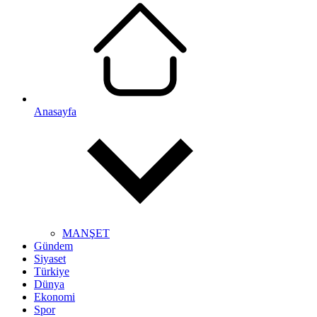
Anasayfa
MANŞET
Gündem
Siyaset
Türkiye
Dünya
Ekonomi
Spor