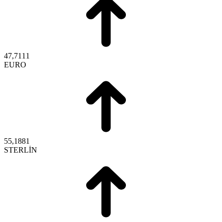
47,7111
EURO
55,1881
STERLİN