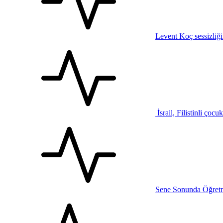
Levent Koç sessizliğ
İsrail, Filistinli çocu
Sene Sonunda Öğretm