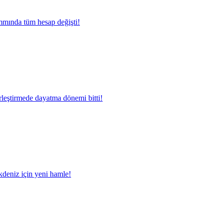
mında tüm hesap değişti!
rleştirmede dayatma dönemi bitti!
deniz için yeni hamle!