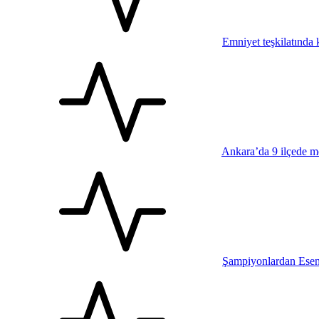
Emniyet teşkilatında k
Ankara’da 9 ilçede me
Şampiyonlardan Esen