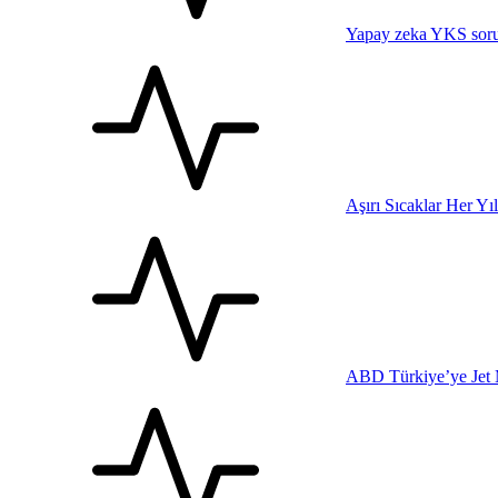
Yapay zeka YKS sorul
Aşırı Sıcaklar Her Yı
ABD Türkiye’ye Jet 