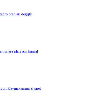
adro oranları değişti!
murlara idari izin kararı!
yurt Kaymakamına ziyaret