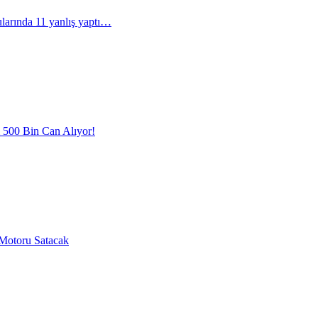
arında 11 yanlış yaptı…
l 500 Bin Can Alıyor!
Motoru Satacak