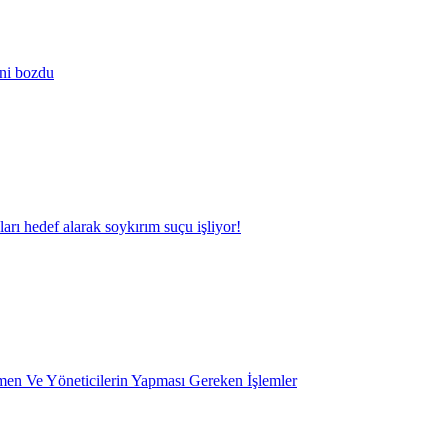
ini bozdu
kları hedef alarak soykırım suçu işliyor!
en Ve Yöneticilerin Yapması Gereken İşlemler