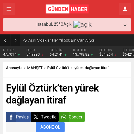
İstanbul,
25
°C
Açık
Aşırı Sıcaklar Her Yıl 500 Bin Can Alıyor!
DOLAR
EURO
STERLİN
BIST 100
BITCOIN
BITCOI
47,7014
54,9990
64,2141
13.798,82
$64.264
$6421
Anasayfa
MANŞET
Eylül Öztürk’ten yürek dağlayan itiraf
Eylül Öztürk’ten yürek
dağlayan itiraf
Paylaş
Tweetle
Gönder
ABONE OL