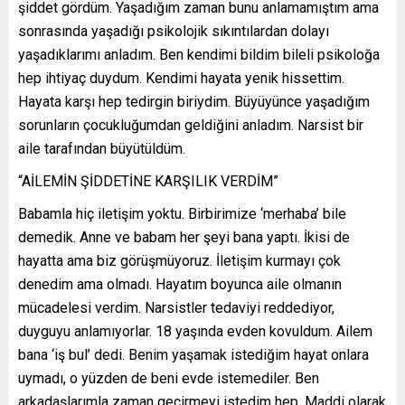
şiddet gördüm. Yaşadığım zaman bunu anlamamıştım ama
sonrasında yaşadığı psikolojik sıkıntılardan dolayı
yaşadıklarımı anladım. Ben kendimi bildim bileli psikoloğa
hep ihtiyaç duydum. Kendimi hayata yenik hissettim.
Hayata karşı hep tedirgin biriydim. Büyüyünce yaşadığım
sorunların çocukluğumdan geldiğini anladım. Narsist bir
aile tarafından büyütüldüm.
“AİLEMİN ŞİDDETİNE KARŞILIK VERDİM”
Babamla hiç iletişim yoktu. Birbirimize ‘merhaba’ bile
demedik. Anne ve babam her şeyi bana yaptı. İkisi de
hayatta ama biz görüşmüyoruz. İletişim kurmayı çok
denedim ama olmadı. Hayatım boyunca aile olmanın
mücadelesi verdim. Narsistler tedaviyi reddediyor,
duyguyu anlamıyorlar. 18 yaşında evden kovuldum. Ailem
bana ‘iş bul’ dedi. Benim yaşamak istediğim hayat onlara
uymadı, o yüzden de beni evde istemediler. Ben
arkadaşlarımla zaman geçirmeyi istedim hep. Maddi olarak