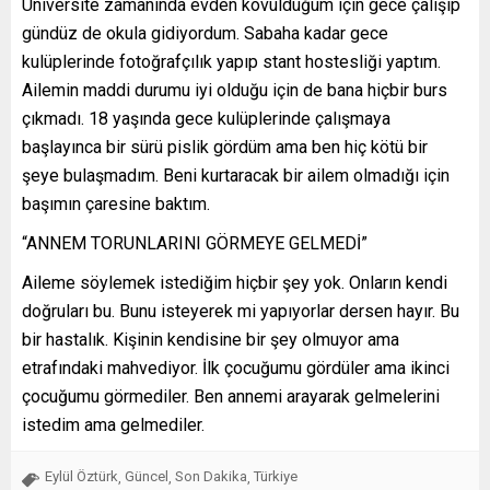
Üniversite zamanında evden kovulduğum için gece çalışıp
gündüz de okula gidiyordum. Sabaha kadar gece
kulüplerinde fotoğrafçılık yapıp stant hostesliği yaptım.
Ailemin maddi durumu iyi olduğu için de bana hiçbir burs
çıkmadı. 18 yaşında gece kulüplerinde çalışmaya
başlayınca bir sürü pislik gördüm ama ben hiç kötü bir
şeye bulaşmadım. Beni kurtaracak bir ailem olmadığı için
başımın çaresine baktım.
“ANNEM TORUNLARINI GÖRMEYE GELMEDİ”
Aileme söylemek istediğim hiçbir şey yok. Onların kendi
doğruları bu. Bunu isteyerek mi yapıyorlar dersen hayır. Bu
bir hastalık. Kişinin kendisine bir şey olmuyor ama
etrafındaki mahvediyor. İlk çocuğumu gördüler ama ikinci
çocuğumu görmediler. Ben annemi arayarak gelmelerini
istedim ama gelmediler.
Eylül Öztürk
Güncel
Son Dakika
Türkiye
,
,
,