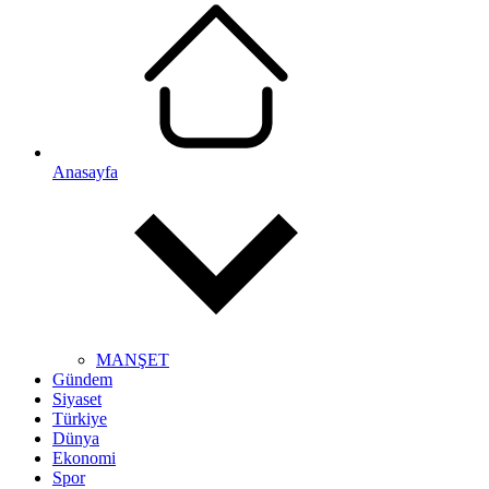
Anasayfa
MANŞET
Gündem
Siyaset
Türkiye
Dünya
Ekonomi
Spor