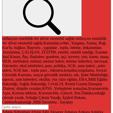
enflasyon
emeklilik
ötv
döviz
otomobil
sağlık
enflasyon
emeklilik
ötv
döviz
otomobil
sağlık,Kamudan,witter ,Yargıtay, Atama, Bağ-
Kur'lu, bağkur, Başvuru , yapanlar , toplu, ödeme, imkanından
,borçlanma, ÇALIŞAN, EĞİTİM, emekli, emekli sandığı, Esastan
İptal Kararı, flaş, flaşhaber, gundem, işçi, işveren, izin, kamu, maaş,
MEB, mebhaber, memur, memur haber, memur haberleri, mevzuat,
Ödemeler, okul müdürleri, para, politika, SGK, para iadesi , prim
iadesi, SGK'dan , toplu para , ödemesi,koşullar,sorgulama, Sosyal
Güvenlik Kurumu, sosyal güvenlik merkezi, ssk, Şube Müdürlüğü,
taşeron, zam haberleri, okullar, yüz yüze eğitim, EBA,Milli Eğitim
Bakanlığı, Sağlık Bakanlığı, Covid-19, Resmi Gazete,Danıştay
,Dairesi, disiplin cezaları,KPSS ,Yerleştirme sonuçları,Koronavirüs
Aşısı, Korona tablosu, Koronavirüs, Güncel, Son Dakika,sokağa
çıkmak yasak, Sokağa Çıkma Yasağı, İçişleri Bakanı,
Cumhurbaşkanlığı ,Milli Savunma , Sayıştay
Adana
Adıyaman
Afyon
Ağrı
Aksaray
Amasya
Ankara
Antalya