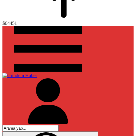
$64451