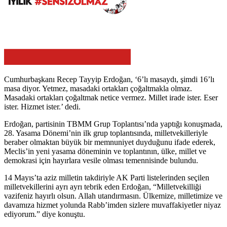
Cumhurbaşkanı Recep Tayyip Erdoğan, ‘6’lı masaydı, şimdi 16’lı
masa diyor. Yetmez, masadaki ortakları çoğaltmakla olmaz.
Masadaki ortakları çoğaltmak netice vermez. Millet irade ister. Eser
ister. Hizmet ister.’ dedi.
Erdoğan, partisinin TBMM Grup Toplantısı’nda yaptığı konuşmada,
28. Yasama Dönemi’nin ilk grup toplantısında, milletvekilleriyle
beraber olmaktan büyük bir memnuniyet duyduğunu ifade ederek,
Meclis’in yeni yasama döneminin ve toplantının, ülke, millet ve
demokrasi için hayırlara vesile olması temennisinde bulundu.
14 Mayıs’ta aziz milletin takdiriyle AK Parti listelerinden seçilen
milletvekillerini ayrı ayrı tebrik eden Erdoğan, “Milletvekilliği
vazifeniz hayırlı olsun. Allah utandırmasın. Ülkemize, milletimize ve
davamıza hizmet yolunda Rabb’imden sizlere muvaffakiyetler niyaz
ediyorum.” diye konuştu.