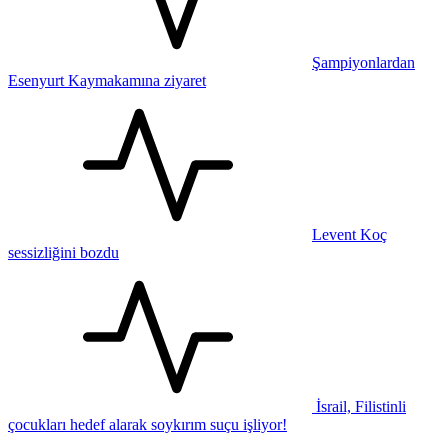
Şampiyonlardan
Esenyurt Kaymakamına ziyaret
Levent Koç
sessizliğini bozdu
İsrail, Filistinli
çocukları hedef alarak soykırım suçu işliyor!