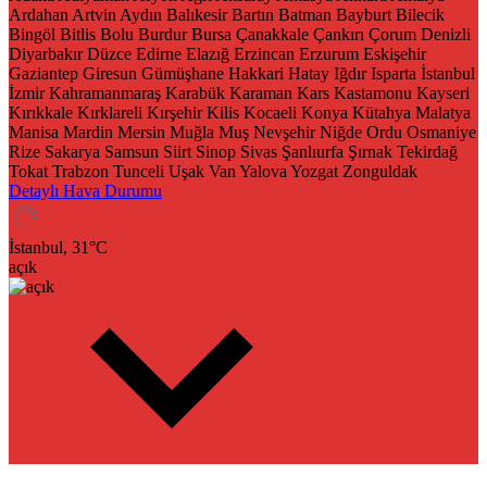
Ardahan
Artvin
Aydın
Balıkesir
Bartın
Batman
Bayburt
Bilecik
Bingöl
Bitlis
Bolu
Burdur
Bursa
Çanakkale
Çankırı
Çorum
Denizli
Diyarbakır
Düzce
Edirne
Elazığ
Erzincan
Erzurum
Eskişehir
Gaziantep
Giresun
Gümüşhane
Hakkari
Hatay
Iğdır
Isparta
İstanbul
İzmir
Kahramanmaraş
Karabük
Karaman
Kars
Kastamonu
Kayseri
Kırıkkale
Kırklareli
Kırşehir
Kilis
Kocaeli
Konya
Kütahya
Malatya
Manisa
Mardin
Mersin
Muğla
Muş
Nevşehir
Niğde
Ordu
Osmaniye
Rize
Sakarya
Samsun
Siirt
Sinop
Sivas
Şanlıurfa
Şırnak
Tekirdağ
Tokat
Trabzon
Tunceli
Uşak
Van
Yalova
Yozgat
Zonguldak
Detaylı Hava Durumu
İstanbul,
31
°C
açık