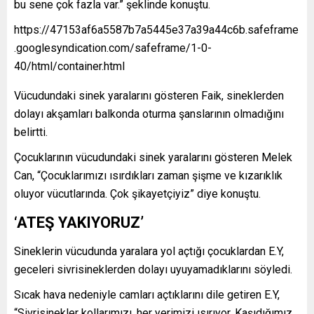
bu sene çok fazla var.” şeklinde konuştu.
https://47153af6a5587b7a5445e37a39a44c6b.safeframe
.googlesyndication.com/safeframe/1-0-
40/html/container.html
Vücudundaki sinek yaralarını gösteren Faik, sineklerden
dolayı akşamları balkonda oturma şanslarının olmadığını
belirtti.
Çocuklarının vücudundaki sinek yaralarını gösteren Melek
Can, “Çocuklarımızı ısırdıkları zaman şişme ve kızarıklık
oluyor vücutlarında. Çok şikayetçiyiz” diye konuştu.
‘ATEŞ YAKIYORUZ’
Sineklerin vücudunda yaralara yol açtığı çocuklardan E.Y,
geceleri sivrisineklerden dolayı uyuyamadıklarını söyledi.
Sıcak hava nedeniyle camları açtıklarını dile getiren E.Y,
“Sivrisinekler kollarımızı, her yerimizi ısırıyor. Kaşıdığımız