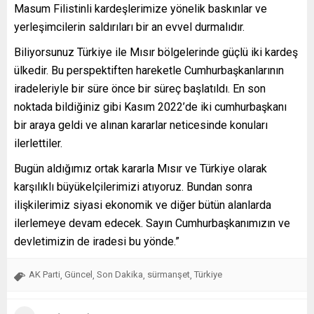
Bakan Fidan’ın açıklamalarından öne çıkanlar şöyle:
”Stockholm’de Kur’an-ı Kerim’e yapılan aşağılık saldırıyı ve
uyarılarımıza rağmen bu saldırıya göz yumulmasını bir kez
daha kuvvetle kınıyoruz.
İsrail’in Filistinliler’e yönelik saldırıları bir an evvel
durmalıdır. İsrail’in saldırısını en güçlü şekilde kınadık.
Türkiye ve Ürdün olarak bölgede sukunetin sağlanması için
çalışmalarımızı sürdüreceğiz.
Masum Filistinli kardeşlerimize yönelik baskınlar ve
yerleşimcilerin saldırıları bir an evvel durmalıdır.
Biliyorsunuz Türkiye ile Mısır bölgelerinde güçlü iki kardeş
ülkedir. Bu perspektiften hareketle Cumhurbaşkanlarının
iradeleriyle bir süre önce bir süreç başlatıldı. En son
noktada bildiğiniz gibi Kasım 2022’de iki cumhurbaşkanı
bir araya geldi ve alınan kararlar neticesinde konuları