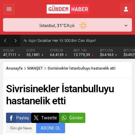
İstanbul,
31
°C
Açık
Aşırı Sıcaklar Her Yıl 500 Bin Can Alıyor!
DOLAR
EURO
STERLİN
BIST 100
BITCOIN
BITCOI
47,7111
55,1881
64,4139
13.779,39
$64.963
$6492
Anasayfa
MANŞET
Sivrisinekler İstanbulluyu hastanelik etti
Sivrisinekler İstanbulluyu
hastanelik etti
Paylaş
Tweetle
Gönder
ABONE OL