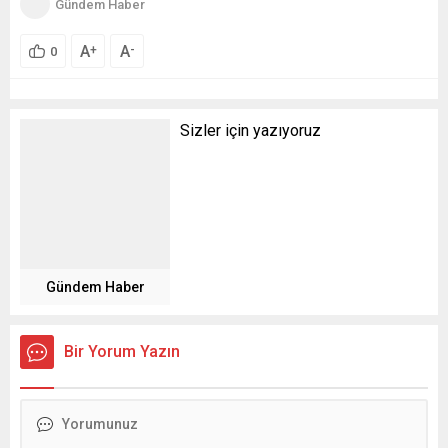
ilerlettiler.
Bugün aldığımız ortak kararla Mısır ve Türkiye olarak
karşılıklı büyükelçilerimizi atıyoruz. Bundan sonra
ilişkilerimiz siyasi ekonomik ve diğer bütün alanlarda
ilerlemeye devam edecek. Sayın Cumhurbaşkanımızın ve
devletimizin de iradesi bu yönde.”
AK Parti
Güncel
Son Dakika
sürmanşet
Türkiye
,
,
,
,
Gündem Haber
A
A
+
-
0
Sizler için yazıyoruz