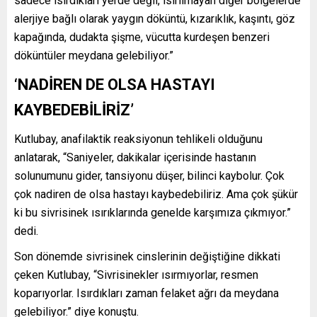
sadece ısırdıkları yerde değil, ısırılmayan diğer bölgelerde
alerjiye bağlı olarak yaygın döküntü, kızarıklık, kaşıntı, göz
kapağında, dudakta şişme, vücutta kurdeşen benzeri
döküntüler meydana gelebiliyor.”
‘NADİREN DE OLSA HASTAYI
KAYBEDEBİLİRİZ’
Kutlubay, anafilaktik reaksiyonun tehlikeli olduğunu
anlatarak, “Saniyeler, dakikalar içerisinde hastanın
solunumunu gider, tansiyonu düşer, bilinci kaybolur. Çok
çok nadiren de olsa hastayı kaybedebiliriz. Ama çok şükür
ki bu sivrisinek ısırıklarında genelde karşımıza çıkmıyor.”
dedi.
Son dönemde sivrisinek cinslerinin değiştiğine dikkati
çeken Kutlubay, “Sivrisinekler ısırmıyorlar, resmen
koparıyorlar. Isırdıkları zaman felaket ağrı da meydana
gelebiliyor.” diye konuştu.