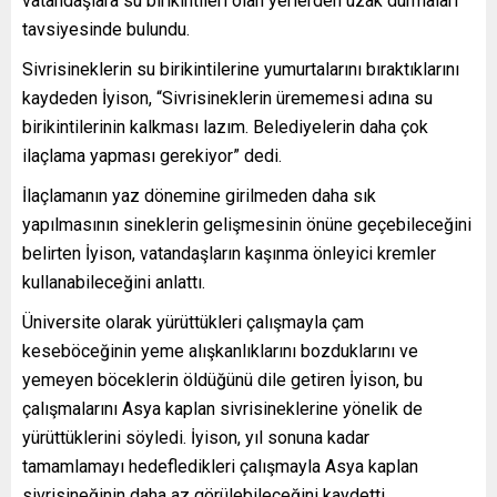
vatandaşlara su birikintileri olan yerlerden uzak durmaları
tavsiyesinde bulundu.
Sivrisineklerin su birikintilerine yumurtalarını bıraktıklarını
kaydeden İyison, “Sivrisineklerin ürememesi adına su
birikintilerinin kalkması lazım. Belediyelerin daha çok
ilaçlama yapması gerekiyor” dedi.
İlaçlamanın yaz dönemine girilmeden daha sık
yapılmasının sineklerin gelişmesinin önüne geçebileceğini
belirten İyison, vatandaşların kaşınma önleyici kremler
kullanabileceğini anlattı.
Üniversite olarak yürüttükleri çalışmayla çam
keseböceğinin yeme alışkanlıklarını bozduklarını ve
yemeyen böceklerin öldüğünü dile getiren İyison, bu
çalışmalarını Asya kaplan sivrisineklerine yönelik de
yürüttüklerini söyledi. İyison, yıl sonuna kadar
tamamlamayı hedefledikleri çalışmayla Asya kaplan
sivrisineğinin daha az görülebileceğini kaydetti.