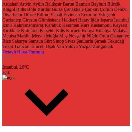
Ardahan
Artvin
Aydın
Balıkesir
Bartın
Batman
Bayburt
Bilecik
Bingöl
Bitlis
Bolu
Burdur
Bursa
Çanakkale
Çankırı
Çorum
Denizli
Diyarbakır
Düzce
Edirne
Elazığ
Erzincan
Erzurum
Eskişehir
Gaziantep
Giresun
Gümüşhane
Hakkari
Hatay
Iğdır
Isparta
İstanbul
İzmir
Kahramanmaraş
Karabük
Karaman
Kars
Kastamonu
Kayseri
Kırıkkale
Kırklareli
Kırşehir
Kilis
Kocaeli
Konya
Kütahya
Malatya
Manisa
Mardin
Mersin
Muğla
Muş
Nevşehir
Niğde
Ordu
Osmaniye
Rize
Sakarya
Samsun
Siirt
Sinop
Sivas
Şanlıurfa
Şırnak
Tekirdağ
Tokat
Trabzon
Tunceli
Uşak
Van
Yalova
Yozgat
Zonguldak
Detaylı Hava Durumu
İstanbul,
26
°C
açık