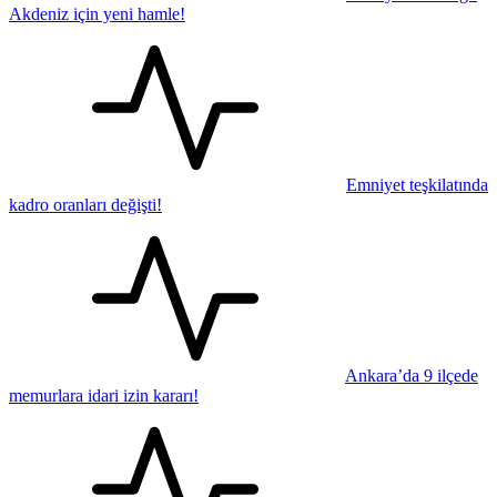
Akdeniz için yeni hamle!
Emniyet teşkilatında
kadro oranları değişti!
Ankara’da 9 ilçede
memurlara idari izin kararı!