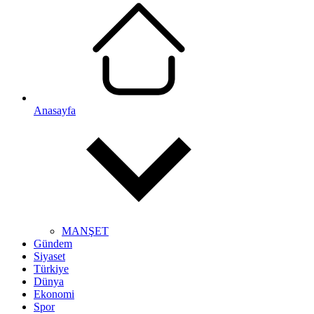
Anasayfa
MANŞET
Gündem
Siyaset
Türkiye
Dünya
Ekonomi
Spor