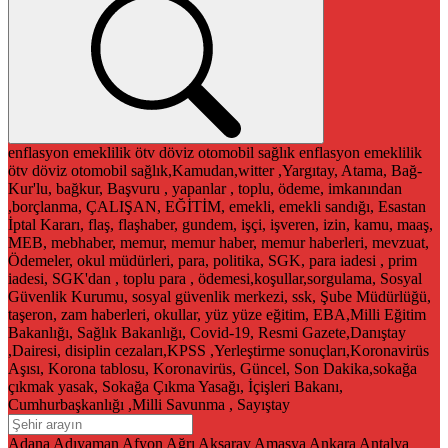
enflasyon
emeklilik
ötv
döviz
otomobil
sağlık
enflasyon
emeklilik
ötv
döviz
otomobil
sağlık,Kamudan,witter ,Yargıtay, Atama, Bağ-
Kur'lu, bağkur, Başvuru , yapanlar , toplu, ödeme, imkanından
,borçlanma, ÇALIŞAN, EĞİTİM, emekli, emekli sandığı, Esastan
İptal Kararı, flaş, flaşhaber, gundem, işçi, işveren, izin, kamu, maaş,
MEB, mebhaber, memur, memur haber, memur haberleri, mevzuat,
Ödemeler, okul müdürleri, para, politika, SGK, para iadesi , prim
iadesi, SGK'dan , toplu para , ödemesi,koşullar,sorgulama, Sosyal
Güvenlik Kurumu, sosyal güvenlik merkezi, ssk, Şube Müdürlüğü,
taşeron, zam haberleri, okullar, yüz yüze eğitim, EBA,Milli Eğitim
Bakanlığı, Sağlık Bakanlığı, Covid-19, Resmi Gazete,Danıştay
,Dairesi, disiplin cezaları,KPSS ,Yerleştirme sonuçları,Koronavirüs
Aşısı, Korona tablosu, Koronavirüs, Güncel, Son Dakika,sokağa
çıkmak yasak, Sokağa Çıkma Yasağı, İçişleri Bakanı,
Cumhurbaşkanlığı ,Milli Savunma , Sayıştay
Adana
Adıyaman
Afyon
Ağrı
Aksaray
Amasya
Ankara
Antalya