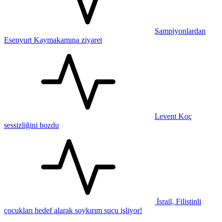
Şampiyonlardan
Esenyurt Kaymakamına ziyaret
Levent Koç
sessizliğini bozdu
İsrail, Filistinli
çocukları hedef alarak soykırım suçu işliyor!