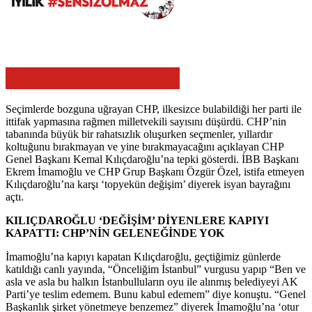
Seçimlerde bozguna uğrayan CHP, ilkesizce bulabildiği her parti ile
ittifak yapmasına rağmen milletvekili sayısını düşürdü. CHP’nin
tabanında büyük bir rahatsızlık oluşurken seçmenler, yıllardır
koltuğunu bırakmayan ve yine bırakmayacağını açıklayan CHP
Genel Başkanı Kemal Kılıçdaroğlu’na tepki gösterdi. İBB Başkanı
Ekrem İmamoğlu ve CHP Grup Başkanı Özgür Özel, istifa etmeyen
Kılıçdaroğlu’na karşı ‘topyekün değişim’ diyerek isyan bayrağını
açtı.
KILIÇDAROĞLU ‘DEĞİŞİM’ DİYENLERE KAPIYI
KAPATTI: CHP’NİN GELENEĞİNDE YOK
İmamoğlu’na kapıyı kapatan Kılıçdaroğlu, geçtiğimiz günlerde
katıldığı canlı yayında, “Önceliğim İstanbul” vurgusu yapıp “Ben ve
asla ve asla bu halkın İstanbulluların oyu ile alınmış belediyeyi AK
Parti’ye teslim edemem. Bunu kabul edemem” diye konuştu. “Genel
Başkanlık şirket yönetmeye benzemez” diyerek İmamoğlu’na ‘otur