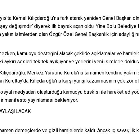
s’ta Kemal Kılıçdaroğlu’na fark atarak yeniden Genel Başkan olm
y değişimdir’ diyerek ilk bayrak açan oldu. Yine Bolu Belediye B
n yakın isimlerden olan Özgür Özel Genel Başkanlık için adaylığını 
mezken, kamuoyu desteğini alacak şekilde açıklamalar ve hamleler
 aykırı sesleri tek tek ayıklıyor ve yerlerini yeni isimlerle doldu
lıçdaroğlu, Merkez Yürütme Kurulu’nu tamamen kendine yakın isim
Kurultay’da Kılıçdaroğlu’na karşı yarışı kazanmasının çok zor oldu
syal medyadan oluşturduğu kamuoyu baskısı ile hareket ediyor. İBB
 bir manifesto yayınlaması bekleniyor.
PAYLAŞILACAK
mamen demeçlerde ve gizli hamlelerde kaldı. Ancak iç savaş ilk ke