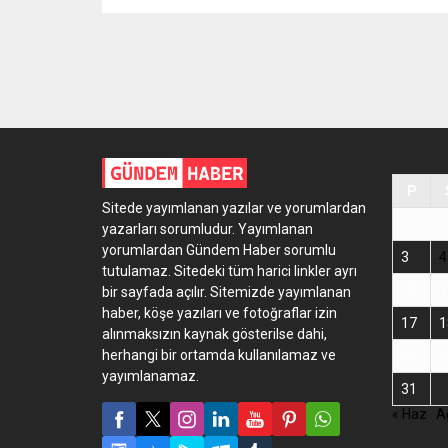
P
Sitede yayımlanan yazılar ve yorumlardan
yazarları sorumludur. Yayımlanan
yorumlardan Gündem Haber sorumlu
3
4
tutulamaz. Sitedeki tüm harici linkler ayrı
10
1
bir sayfada açılır. Sitemizde yayımlanan
haber, köşe yazıları ve fotoğraflar izin
17
1
alınmaksızın kaynak gösterilse dahi,
herhangi bir ortamda kullanılamaz ve
24
2
yayımlanamaz.
31
« Haz
A