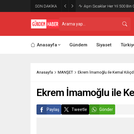
SON DAKİKA
Aşırı Sıcaklar Her Yıl 500 Bin 
Anasayfa
Gündem
Siyaset
Türkiy
Anasayfa
MANŞET
Ekrem İmamoğlu ile Kemal Kılıçda
Ekrem İmamoğlu ile Kem
Paylaş
Tweetle
Gönder