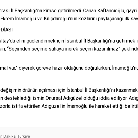
ası İl Başkanlığı’na kimse getirilmedi. Canan Kaftancıoğlu, gayri
 Ekrem İmamoğlu ve Kılıçdaroğlu’nun kozlarını paylaşacağı ilk sav
DDİASI
y’da elini güçlendirmek için İstanbul İl Başkanlığı’na getirmek is
ekin, “Seçimden seçime sahaya inerek seçim kazanılmaz” şeklinde
ihtimal var.” diyerek göreve hazır olduğunu doğrularken, İmamoğlu’
eğişimin önünün açılması için İstanbul İl Başkanlığı’nı kazanmak
un desteklediği ismin Onursal Adıgüzel olduğu iddia ediliyor. Adıg
a istifa ettirilen Adıgüzel’in İmamoğlu ile hareket ettiği belirtil
n Dakika
Türkiye
,