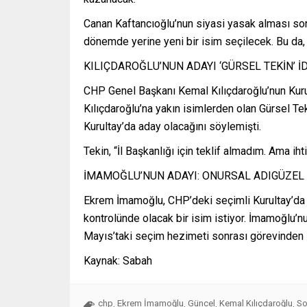
Canan Kaftancıoğlu’nun siyasi yasak alması sonr
dönemde yerine yeni bir isim seçilecek. Bu da,
KILIÇDAROĞLU’NUN ADAYI ‘GÜRSEL TEKİN’ İ
CHP Genel Başkanı Kemal Kılıçdaroğlu’nun Kurulta
Kılıçdaroğlu’na yakın isimlerden olan Gürsel T
Kurultay’da aday olacağını söylemişti.
Tekin, “İl Başkanlığı için teklif almadım. Ama 
İMAMOĞLU’NUN ADAYI: ONURSAL ADIGÜZEL
Ekrem İmamoğlu, CHP’deki seçimli Kurultay’da d
kontrolünde olacak bir isim istiyor. İmamoğlu’n
Mayıs’taki seçim hezimeti sonrası görevinden zorl
Kaynak: Sabah
chp
Ekrem İmamoğlu
Güncel
Kemal Kılıçdaroğlu
So
,
,
,
,