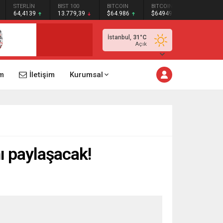
STERLİN
BIST 100
BITCOIN
BITCOIN
64,4139
13.779,39
$64.986
$64949
İstanbul,
31
°C
Açık
m
İletişim
Kurumsal
ı paylaşacak!