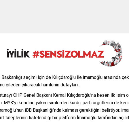
l Başkanlığı seçimi için de Kılıçdaroğlu ile İmamoğlu arasında çek
u’nu çileden çıkaracak hamlenin detayları…
turayı CHP Genel Başkanı Kemal Kılıçdaroğlu’na kesen ilk isim o
oğlu, MYK’yı kendine yakın isimlerden kurdu, parti örgütlerini de k
mamoğlu’nun İBB Başkanlığı’nda kalması gerektiğini belirtiyor. İmam
’ taleplerinin listelendiği bir platform İmamoğlu tarafından açılırk