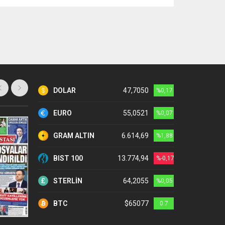
DOLAR
47,7050
%0,17
EURO
55,0521
%0,07
GRAM ALTIN
6.614,69
%1,88
BIST 100
13.774,94
%-0,17
STERLİN
64,2055
%0,05
BTC
$65077
0.7