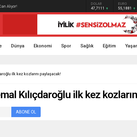
GRAM ALTIN
DOLAR
EURO
Can Alıyor!
6.660,55
47,7111
55,1881
e
Dünya
Ekonomi
Spor
Sağlık
Eğitim
Yaşa
roğlu ilk kez kozlarını paylaşacak!
al Kılıçdaroğlu ilk kez kozların
ABONE OL