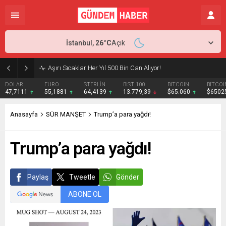
İstanbul,
26
°C
Açık
Aşırı Sıcaklar Her Yıl 500 Bin Can Alıyor!
DOLAR
EURO
STERLİN
BIST 100
BITCOIN
BITCOI
47,7111
55,1881
64,4139
13.779,39
$65.060
$6502
Anasayfa
SÜR MANŞET
Trump’a para yağdı!
Trump’a para yağdı!
Paylaş
Tweetle
Gönder
ABONE OL