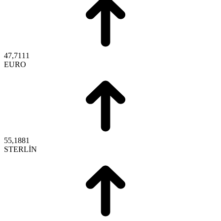
47,7111
EURO
55,1881
STERLİN