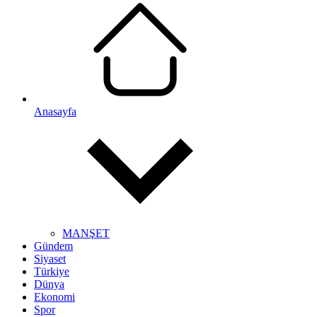
Anasayfa
MANŞET
Gündem
Siyaset
Türkiye
Dünya
Ekonomi
Spor