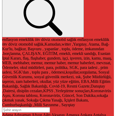
enflasyon
emeklilik
ötv
döviz
otomobil
sağlık
enflasyon
emeklilik
ötv
döviz
otomobil
sağlık,Kamudan,witter ,Yargıtay, Atama, Bağ-
Kur'lu, bağkur, Başvuru , yapanlar , toplu, ödeme, imkanından
,borçlanma, ÇALIŞAN, EĞİTİM, emekli, emekli sandığı, Esastan
İptal Kararı, flaş, flaşhaber, gundem, işçi, işveren, izin, kamu, maaş,
MEB, mebhaber, memur, memur haber, memur haberleri, mevzuat,
Ödemeler, okul müdürleri, para, politika, SGK, para iadesi , prim
iadesi, SGK'dan , toplu para , ödemesi,koşullar,sorgulama, Sosyal
Güvenlik Kurumu, sosyal güvenlik merkezi, ssk, Şube Müdürlüğü,
taşeron, zam haberleri, okullar, yüz yüze eğitim, EBA,Milli Eğitim
Bakanlığı, Sağlık Bakanlığı, Covid-19, Resmi Gazete,Danıştay
,Dairesi, disiplin cezaları,KPSS ,Yerleştirme sonuçları,Koronavirüs
Aşısı, Korona tablosu, Koronavirüs, Güncel, Son Dakika,sokağa
çıkmak yasak, Sokağa Çıkma Yasağı, İçişleri Bakanı,
Cumhurbaşkanlığı ,Milli Savunma , Sayıştay
Adana
Adıyaman
Afyon
Ağrı
Aksaray
Amasya
Ankara
Antalya