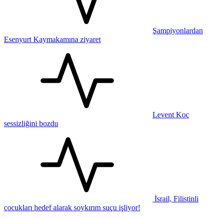
Şampiyonlardan
Esenyurt Kaymakamına ziyaret
Levent Koç
sessizliğini bozdu
İsrail, Filistinli
çocukları hedef alarak soykırım suçu işliyor!