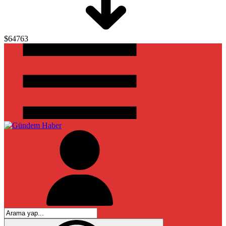
$64763