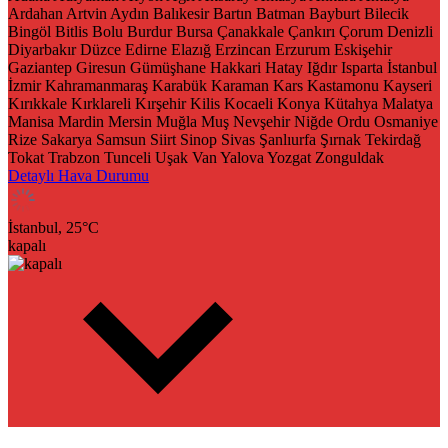
Ardahan
Artvin
Aydın
Balıkesir
Bartın
Batman
Bayburt
Bilecik
Bingöl
Bitlis
Bolu
Burdur
Bursa
Çanakkale
Çankırı
Çorum
Denizli
Diyarbakır
Düzce
Edirne
Elazığ
Erzincan
Erzurum
Eskişehir
Gaziantep
Giresun
Gümüşhane
Hakkari
Hatay
Iğdır
Isparta
İstanbul
İzmir
Kahramanmaraş
Karabük
Karaman
Kars
Kastamonu
Kayseri
Kırıkkale
Kırklareli
Kırşehir
Kilis
Kocaeli
Konya
Kütahya
Malatya
Manisa
Mardin
Mersin
Muğla
Muş
Nevşehir
Niğde
Ordu
Osmaniye
Rize
Sakarya
Samsun
Siirt
Sinop
Sivas
Şanlıurfa
Şırnak
Tekirdağ
Tokat
Trabzon
Tunceli
Uşak
Van
Yalova
Yozgat
Zonguldak
Detaylı Hava Durumu
İstanbul,
25
°C
kapalı