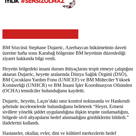
BM Sözcüsü Stephane Dujarric, Azerbaycan hükümetinin daveti
üzerine hafta sonu Karabağ bölgesine BM heyetinin düzenlediği
ziyaret hakkında bilgi verdi.
Heyetin bölgedeki insani durum ihtiyaçlarını tespit etmeye çalıştığını
aktaran Dujarric, heyette aralarında Dünya Sağlık Örgütü (DSÖ),
BM Çocuklara Yardım Fonu (UNICEF) ve BM Mülteciler Yüksek
Komiserliği (UNHCR) ve BM İnsani İşler Koordinasyon Ofisinden
(OCHA) temsilciler bulunduğunu kaydetti.
Dujarric, heyetin, Laçın’daki sınır kontrol noktasında ve Hankendi
şehrinde incelemelerde bulunduğunu belirterek “Heyet, Ermeni
sivillere yönelik şiddet uygulandığına ilişkin tespite rastlamadığını,
bölgede sivil altyapıların hedef alınmadığını gördüklerini bildirdi.”
ifadelerini kullandı.
Hastaneler, okullar, evler, dini ve kültürel merkezlerin hedef