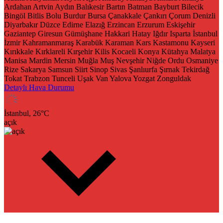
Ardahan
Artvin
Aydın
Balıkesir
Bartın
Batman
Bayburt
Bilecik
Bingöl
Bitlis
Bolu
Burdur
Bursa
Çanakkale
Çankırı
Çorum
Denizli
Diyarbakır
Düzce
Edirne
Elazığ
Erzincan
Erzurum
Eskişehir
Gaziantep
Giresun
Gümüşhane
Hakkari
Hatay
Iğdır
Isparta
İstanbul
İzmir
Kahramanmaraş
Karabük
Karaman
Kars
Kastamonu
Kayseri
Kırıkkale
Kırklareli
Kırşehir
Kilis
Kocaeli
Konya
Kütahya
Malatya
Manisa
Mardin
Mersin
Muğla
Muş
Nevşehir
Niğde
Ordu
Osmaniye
Rize
Sakarya
Samsun
Siirt
Sinop
Sivas
Şanlıurfa
Şırnak
Tekirdağ
Tokat
Trabzon
Tunceli
Uşak
Van
Yalova
Yozgat
Zonguldak
Detaylı Hava Durumu
İstanbul,
26
°C
açık