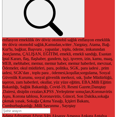
enflasyon
emeklilik
ötv
döviz
otomobil
sağlık
enflasyon
emeklilik
ötv
döviz
otomobil
sağlık,Kamudan,witter ,Yargıtay, Atama, Bağ-
Kur'lu, bağkur, Başvuru , yapanlar , toplu, ödeme, imkanından
,borçlanma, ÇALIŞAN, EĞİTİM, emekli, emekli sandığı, Esastan
İptal Kararı, flaş, flaşhaber, gundem, işçi, işveren, izin, kamu, maaş,
MEB, mebhaber, memur, memur haber, memur haberleri, mevzuat,
Ödemeler, okul müdürleri, para, politika, SGK, para iadesi , prim
iadesi, SGK'dan , toplu para , ödemesi,koşullar,sorgulama, Sosyal
Güvenlik Kurumu, sosyal güvenlik merkezi, ssk, Şube Müdürlüğü,
taşeron, zam haberleri, okullar, yüz yüze eğitim, EBA,Milli Eğitim
Bakanlığı, Sağlık Bakanlığı, Covid-19, Resmi Gazete,Danıştay
,Dairesi, disiplin cezaları,KPSS ,Yerleştirme sonuçları,Koronavirüs
Aşısı, Korona tablosu, Koronavirüs, Güncel, Son Dakika,sokağa
çıkmak yasak, Sokağa Çıkma Yasağı, İçişleri Bakanı,
Cumhurbaşkanlığı ,Milli Savunma , Sayıştay
Adana
Adıyaman
Afyon
Ağrı
Aksaray
Amasya
Ankara
Antalya