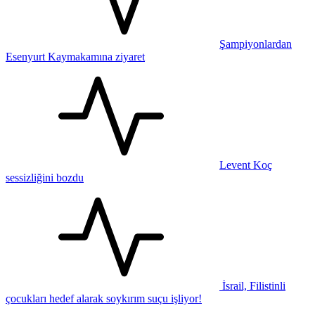
Şampiyonlardan
Esenyurt Kaymakamına ziyaret
Levent Koç
sessizliğini bozdu
İsrail, Filistinli
çocukları hedef alarak soykırım suçu işliyor!