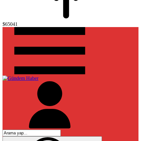
$65041