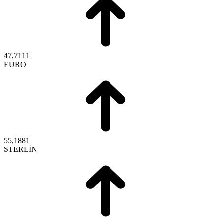
47,7111
EURO
55,1881
STERLİN