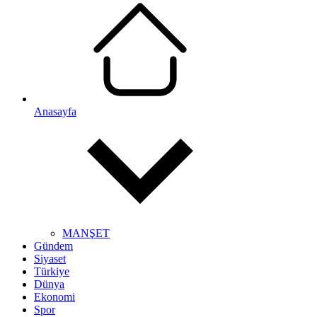
Anasayfa
MANŞET
Gündem
Siyaset
Türkiye
Dünya
Ekonomi
Spor