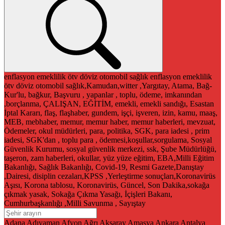
enflasyon
emeklilik
ötv
döviz
otomobil
sağlık
enflasyon
emeklilik
ötv
döviz
otomobil
sağlık,Kamudan,witter ,Yargıtay, Atama, Bağ-
Kur'lu, bağkur, Başvuru , yapanlar , toplu, ödeme, imkanından
,borçlanma, ÇALIŞAN, EĞİTİM, emekli, emekli sandığı, Esastan
İptal Kararı, flaş, flaşhaber, gundem, işçi, işveren, izin, kamu, maaş,
MEB, mebhaber, memur, memur haber, memur haberleri, mevzuat,
Ödemeler, okul müdürleri, para, politika, SGK, para iadesi , prim
iadesi, SGK'dan , toplu para , ödemesi,koşullar,sorgulama, Sosyal
Güvenlik Kurumu, sosyal güvenlik merkezi, ssk, Şube Müdürlüğü,
taşeron, zam haberleri, okullar, yüz yüze eğitim, EBA,Milli Eğitim
Bakanlığı, Sağlık Bakanlığı, Covid-19, Resmi Gazete,Danıştay
,Dairesi, disiplin cezaları,KPSS ,Yerleştirme sonuçları,Koronavirüs
Aşısı, Korona tablosu, Koronavirüs, Güncel, Son Dakika,sokağa
çıkmak yasak, Sokağa Çıkma Yasağı, İçişleri Bakanı,
Cumhurbaşkanlığı ,Milli Savunma , Sayıştay
Adana
Adıyaman
Afyon
Ağrı
Aksaray
Amasya
Ankara
Antalya