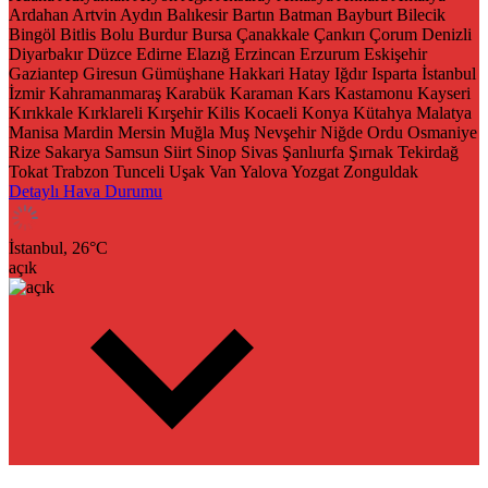
Ardahan
Artvin
Aydın
Balıkesir
Bartın
Batman
Bayburt
Bilecik
Bingöl
Bitlis
Bolu
Burdur
Bursa
Çanakkale
Çankırı
Çorum
Denizli
Diyarbakır
Düzce
Edirne
Elazığ
Erzincan
Erzurum
Eskişehir
Gaziantep
Giresun
Gümüşhane
Hakkari
Hatay
Iğdır
Isparta
İstanbul
İzmir
Kahramanmaraş
Karabük
Karaman
Kars
Kastamonu
Kayseri
Kırıkkale
Kırklareli
Kırşehir
Kilis
Kocaeli
Konya
Kütahya
Malatya
Manisa
Mardin
Mersin
Muğla
Muş
Nevşehir
Niğde
Ordu
Osmaniye
Rize
Sakarya
Samsun
Siirt
Sinop
Sivas
Şanlıurfa
Şırnak
Tekirdağ
Tokat
Trabzon
Tunceli
Uşak
Van
Yalova
Yozgat
Zonguldak
Detaylı Hava Durumu
İstanbul,
26
°C
açık