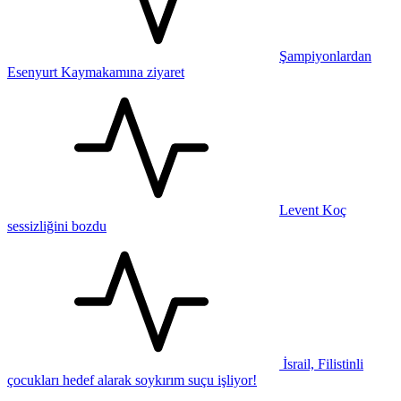
Şampiyonlardan
Esenyurt Kaymakamına ziyaret
Levent Koç
sessizliğini bozdu
İsrail, Filistinli
çocukları hedef alarak soykırım suçu işliyor!