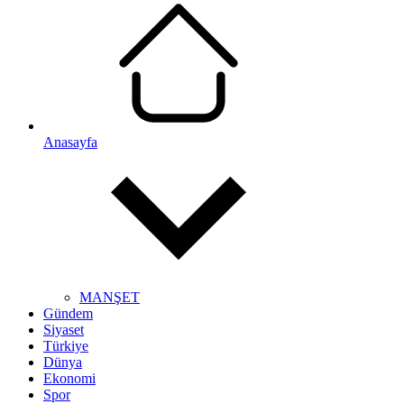
Anasayfa
MANŞET
Gündem
Siyaset
Türkiye
Dünya
Ekonomi
Spor