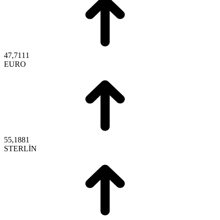
47,7111
EURO
55,1881
STERLİN