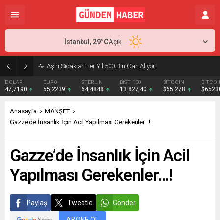
İstanbul,
29
°C
Açık
Aşırı Sıcaklar Her Yıl 500 Bin Can Alıyor!
DOLAR
EURO
STERLİN
BIST 100
BITCOIN
BITCOI
47,7190
55,2239
64,4848
13.827,40
$65.278
$6523
Anasayfa
MANŞET
Gazze’de İnsanlık İçin Acil Yapılması Gerekenler…!
Gazze’de İnsanlık İçin Acil
Yapılması Gerekenler…!
Paylaş
Tweetle
Gönder
ABONE OL