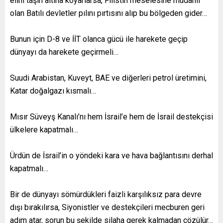
elini taşın altına koyarlarsa, Filistin meselesine müdahil
olan Batılı devletler pılını pırtısını alıp bu bölgeden gider…
Bunun için D-8 ve İİT olanca gücü ile harekete geçip
dünyayı da harekete geçirmeli…
Suudi Arabistan, Kuveyt, BAE ve diğerleri petrol üretimini,
Katar doğalgazı kısmalı…
Mısır Süveyş Kanalı’nı hem İsrail’e hem de İsrail destekçisi
ülkelere kapatmalı…
Ürdün de İsrail’in o yöndeki kara ve hava bağlantısını derhal
kapatmalı…
Bir de dünyayı sömürdükleri faizli karşılıksız para devre
dışı bırakılırsa, Siyonistler ve destekçileri mecburen geri
adım atar, sorun bu şekilde silaha gerek kalmadan çözülür…