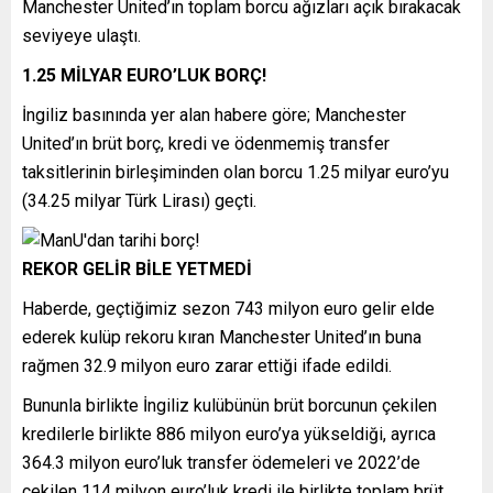
Manchester United’ın toplam borcu ağızları açık bırakacak
seviyeye ulaştı.
1.25 MİLYAR EURO’LUK BORÇ!
İngiliz basınında yer alan habere göre; Manchester
United’ın brüt borç, kredi ve ödenmemiş transfer
taksitlerinin birleşiminden olan borcu 1.25 milyar euro’yu
(34.25 milyar Türk Lirası) geçti.
REKOR GELİR BİLE YETMEDİ
Haberde, geçtiğimiz sezon 743 milyon euro gelir elde
ederek kulüp rekoru kıran Manchester United’ın buna
rağmen 32.9 milyon euro zarar ettiği ifade edildi.
Bununla birlikte İngiliz kulübünün brüt borcunun çekilen
kredilerle birlikte 886 milyon euro’ya yükseldiği, ayrıca
364.3 milyon euro’luk transfer ödemeleri ve 2022’de
çekilen 114 milyon euro’luk kredi ile birlikte toplam brüt