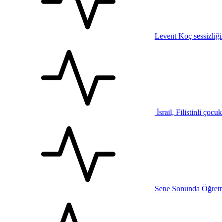
Levent Koç sessizliğ
İsrail, Filistinli çocu
Sene Sonunda Öğretm