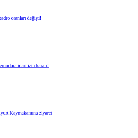
adro oranları değişti!
murlara idari izin kararı!
yurt Kaymakamına ziyaret