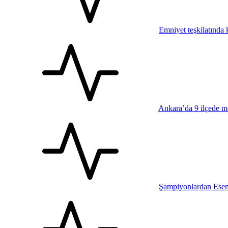
Emniyet teşkilatında k
Ankara’da 9 ilçede me
Şampiyonlardan Esen