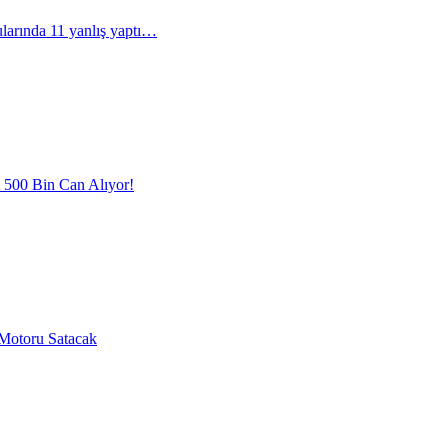
arında 11 yanlış yaptı…
l 500 Bin Can Alıyor!
Motoru Satacak