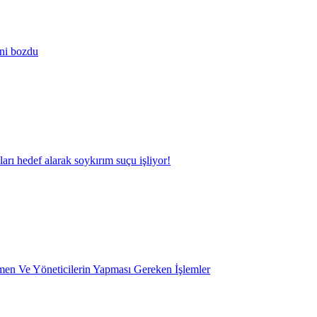
ini bozdu
kları hedef alarak soykırım suçu işliyor!
en Ve Yöneticilerin Yapması Gereken İşlemler