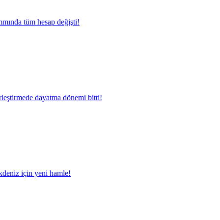
mında tüm hesap değişti!
rleştirmede dayatma dönemi bitti!
deniz için yeni hamle!