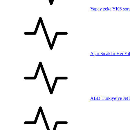
Yapay zeka YKS sorul
Aşırı Sıcaklar Her Yı
ABD Türkiye’ye Jet 