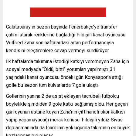
Galatasaray’ın sezon başında Fenerbahçe’ye transfer
çalımı atarak renklerine bağladığı Fildişili kanat oyuncusu
Wilfried Zaha son haftalardaki artan performansıyla
kendisini eleştirenlere cevap vermeyi sürdürüyor.
İlk haftalarda takımına istediği katkıyı veremeyen Zaha için
sosyal medyada “Öldü, bitti” yorumları yapılmıştı. 31
yaşındaki kanat oyuncusu önceki gün Konyaspor’a attığı
golle bu sezon tüm kulvarlarda 7 gole ulaştı.
Gollerinin yanına 2 de asist ekleyen tecrübeli futbolcu
böylelikle şimdiden 9 gole katkı sağlamış oldu. Her geçen
gün oyunun üstüne koyan Zaha’nın çift haneli skor katkısı
yapıp yapamayacağı merak konusu. Fildişili yıldız Sivas
deplasmanında da Icardi’nin yokluğunda takımının en büyük
kozlarından biri olacak.