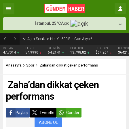
İstanbul,
25
°C
Açık
Aşırı Sıcaklar Her Yıl 500 Bin Can Alıyor!
DOLAR
EURO
STERLİN
BIST 100
BITCOIN
BITCOI
47,7014
54,9990
64,2141
13.798,82
$64.264
$6421
Anasayfa
Spor
Zaha’dan dikkat çeken performans
Zaha’dan dikkat çeken
performans
Paylaş
Tweetle
Gönder
ABONE OL