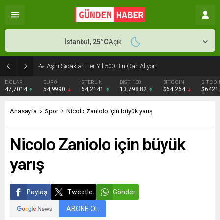
İstanbul,
25
°C
Açık
Aşırı Sıcaklar Her Yıl 500 Bin Can Alıyor!
DOLAR
EURO
STERLİN
BIST 100
BITCOIN
BITCOI
47,7014
54,9990
64,2141
13.798,82
$64.264
$6421
Anasayfa
Spor
Nicolo Zaniolo için büyük yarış
Nicolo Zaniolo için büyük
yarış
Paylaş
Tweetle
Gönder
ABONE OL