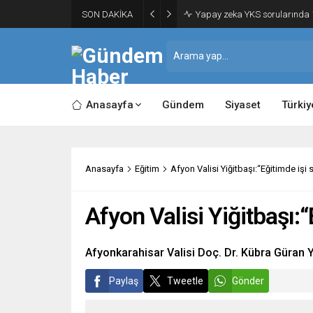
SON DAKİKA
Yapay zeka YKS sorularında 1
Anasayfa
Gündem
Siyaset
Türkiy
Anasayfa
Eğitim
Afyon Valisi Yiğitbaşı:“Eğitimde işi 
Afyon Valisi Yiğitbaşı:“
Afyonkarahisar Valisi Doç. Dr. Kübra Güran Y
Paylaş
Tweetle
Gönder