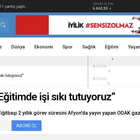
GRAM ALTIN
1 yanlış yaptı…
6.660,55
DOLAR
47,7111
EURO
55,1881
STERLİN
64,4139
e
Dünya
Ekonomi
Spor
Sağlık
Eğitim
Yaşa
BIST 100
13.779,39
BITCOIN
$64.967
sıkı tutuyoruz”
BITCOIN
$64922
Eğitimde işi sıkı tutuyoruz”
iğitbaşı 2 yıllık görev süresini Afyon’da yayın yapan ODAK gaz
ABONE OL