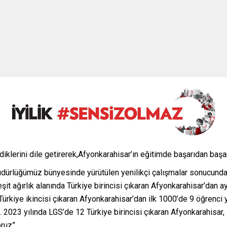
iklerini dile getirerek,Afyonkarahisar’ın eğitimde başarıdan başar
m Müdürlüğümüz bünyesinde yürütülen yenilikçi çalışmalar sonucund
t ağırlık alanında Türkiye birincisi çıkaran Afyonkarahisar’dan ayn
ürkiye ikincisi çıkaran Afyonkarahisar’dan ilk 1000’de 9 öğrenci ye
2023 yılında LGS’de 12 Türkiye birincisi çıkaran Afyonkarahisar, B
oruz”