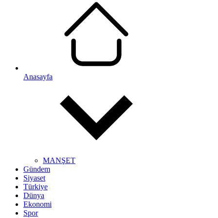
Anasayfa
MANŞET
Gündem
Siyaset
Türkiye
Dünya
Ekonomi
Spor