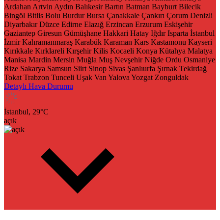
Ardahan
Artvin
Aydın
Balıkesir
Bartın
Batman
Bayburt
Bilecik
Bingöl
Bitlis
Bolu
Burdur
Bursa
Çanakkale
Çankırı
Çorum
Denizli
Diyarbakır
Düzce
Edirne
Elazığ
Erzincan
Erzurum
Eskişehir
Gaziantep
Giresun
Gümüşhane
Hakkari
Hatay
Iğdır
Isparta
İstanbul
İzmir
Kahramanmaraş
Karabük
Karaman
Kars
Kastamonu
Kayseri
Kırıkkale
Kırklareli
Kırşehir
Kilis
Kocaeli
Konya
Kütahya
Malatya
Manisa
Mardin
Mersin
Muğla
Muş
Nevşehir
Niğde
Ordu
Osmaniye
Rize
Sakarya
Samsun
Siirt
Sinop
Sivas
Şanlıurfa
Şırnak
Tekirdağ
Tokat
Trabzon
Tunceli
Uşak
Van
Yalova
Yozgat
Zonguldak
Detaylı Hava Durumu
İstanbul,
29
°C
açık