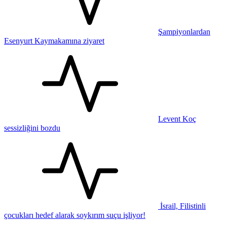
Şampiyonlardan
Esenyurt Kaymakamına ziyaret
Levent Koç
sessizliğini bozdu
İsrail, Filistinli
çocukları hedef alarak soykırım suçu işliyor!