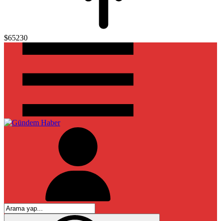
$65230