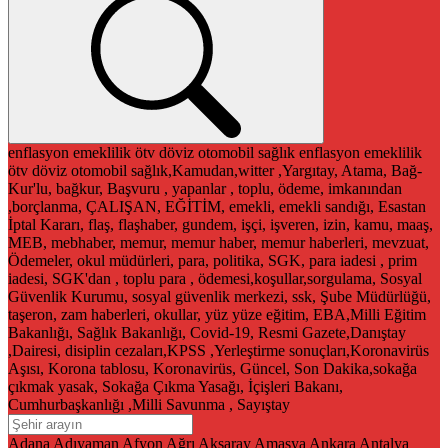
enflasyon
emeklilik
ötv
döviz
otomobil
sağlık
enflasyon
emeklilik
ötv
döviz
otomobil
sağlık,Kamudan,witter ,Yargıtay, Atama, Bağ-
Kur'lu, bağkur, Başvuru , yapanlar , toplu, ödeme, imkanından
,borçlanma, ÇALIŞAN, EĞİTİM, emekli, emekli sandığı, Esastan
İptal Kararı, flaş, flaşhaber, gundem, işçi, işveren, izin, kamu, maaş,
MEB, mebhaber, memur, memur haber, memur haberleri, mevzuat,
Ödemeler, okul müdürleri, para, politika, SGK, para iadesi , prim
iadesi, SGK'dan , toplu para , ödemesi,koşullar,sorgulama, Sosyal
Güvenlik Kurumu, sosyal güvenlik merkezi, ssk, Şube Müdürlüğü,
taşeron, zam haberleri, okullar, yüz yüze eğitim, EBA,Milli Eğitim
Bakanlığı, Sağlık Bakanlığı, Covid-19, Resmi Gazete,Danıştay
,Dairesi, disiplin cezaları,KPSS ,Yerleştirme sonuçları,Koronavirüs
Aşısı, Korona tablosu, Koronavirüs, Güncel, Son Dakika,sokağa
çıkmak yasak, Sokağa Çıkma Yasağı, İçişleri Bakanı,
Cumhurbaşkanlığı ,Milli Savunma , Sayıştay
Adana
Adıyaman
Afyon
Ağrı
Aksaray
Amasya
Ankara
Antalya