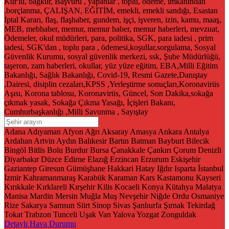
Kur'lu, bağkur, Başvuru , yapanlar , toplu, ödeme, imkanından
,borçlanma, ÇALIŞAN, EĞİTİM, emekli, emekli sandığı, Esastan
İptal Kararı, flaş, flaşhaber, gundem, işçi, işveren, izin, kamu, maaş,
MEB, mebhaber, memur, memur haber, memur haberleri, mevzuat,
Ödemeler, okul müdürleri, para, politika, SGK, para iadesi , prim
iadesi, SGK'dan , toplu para , ödemesi,koşullar,sorgulama, Sosyal
Güvenlik Kurumu, sosyal güvenlik merkezi, ssk, Şube Müdürlüğü,
taşeron, zam haberleri, okullar, yüz yüze eğitim, EBA,Milli Eğitim
Bakanlığı, Sağlık Bakanlığı, Covid-19, Resmi Gazete,Danıştay
,Dairesi, disiplin cezaları,KPSS ,Yerleştirme sonuçları,Koronavirüs
Aşısı, Korona tablosu, Koronavirüs, Güncel, Son Dakika,sokağa
çıkmak yasak, Sokağa Çıkma Yasağı, İçişleri Bakanı,
Cumhurbaşkanlığı ,Milli Savunma , Sayıştay
Adana
Adıyaman
Afyon
Ağrı
Aksaray
Amasya
Ankara
Antalya
Ardahan
Artvin
Aydın
Balıkesir
Bartın
Batman
Bayburt
Bilecik
Bingöl
Bitlis
Bolu
Burdur
Bursa
Çanakkale
Çankırı
Çorum
Denizli
Diyarbakır
Düzce
Edirne
Elazığ
Erzincan
Erzurum
Eskişehir
Gaziantep
Giresun
Gümüşhane
Hakkari
Hatay
Iğdır
Isparta
İstanbul
İzmir
Kahramanmaraş
Karabük
Karaman
Kars
Kastamonu
Kayseri
Kırıkkale
Kırklareli
Kırşehir
Kilis
Kocaeli
Konya
Kütahya
Malatya
Manisa
Mardin
Mersin
Muğla
Muş
Nevşehir
Niğde
Ordu
Osmaniye
Rize
Sakarya
Samsun
Siirt
Sinop
Sivas
Şanlıurfa
Şırnak
Tekirdağ
Tokat
Trabzon
Tunceli
Uşak
Van
Yalova
Yozgat
Zonguldak
Detaylı Hava Durumu