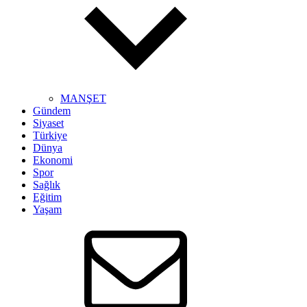
MANŞET
Gündem
Siyaset
Türkiye
Dünya
Ekonomi
Spor
Sağlık
Eğitim
Yaşam