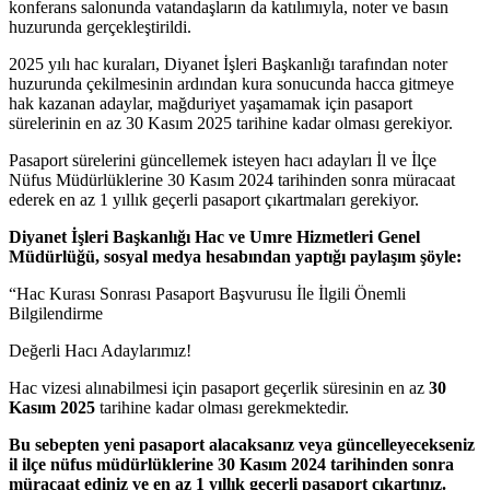
konferans salonunda vatandaşların da katılımıyla, noter ve basın
huzurunda gerçekleştirildi.
2025 yılı hac kuraları, Diyanet İşleri Başkanlığı tarafından noter
huzurunda çekilmesinin ardından kura sonucunda hacca gitmeye
hak kazanan adaylar, mağduriyet yaşamamak için pasaport
sürelerinin en az 30 Kasım 2025 tarihine kadar olması gerekiyor.
Pasaport sürelerini güncellemek isteyen hacı adayları İl ve İlçe
Nüfus Müdürlüklerine 30 Kasım 2024 tarihinden sonra müracaat
ederek en az 1 yıllık geçerli pasaport çıkartmaları gerekiyor.
Diyanet İşleri Başkanlığı Hac ve Umre Hizmetleri Genel
Müdürlüğü, sosyal medya hesabından yaptığı paylaşım şöyle:
“Hac Kurası Sonrası Pasaport Başvurusu İle İlgili Önemli
Bilgilendirme
Değerli Hacı Adaylarımız!
Hac vizesi alınabilmesi için pasaport geçerlik süresinin en az
30
Kasım 2025
tarihine kadar olması gerekmektedir.
Bu sebepten yeni pasaport alacaksanız veya güncelleyecekseniz
il ilçe nüfus müdürlüklerine 30 Kasım 2024 tarihinden sonra
müracaat ediniz ve en az 1 yıllık geçerli pasaport çıkartınız.