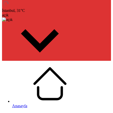
İstanbul,
31
°C
açık
Anasayfa