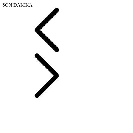
SON DAKİKA
ABD Türkiye’ye Jet
Motoru Satacak