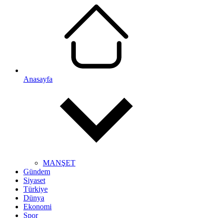
Anasayfa
MANŞET
Gündem
Siyaset
Türkiye
Dünya
Ekonomi
Spor