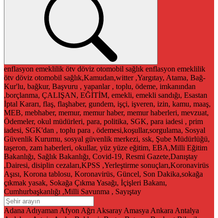
enflasyon
emeklilik
ötv
döviz
otomobil
sağlık
enflasyon
emeklilik
ötv
döviz
otomobil
sağlık,Kamudan,witter ,Yargıtay, Atama, Bağ-
Kur'lu, bağkur, Başvuru , yapanlar , toplu, ödeme, imkanından
,borçlanma, ÇALIŞAN, EĞİTİM, emekli, emekli sandığı, Esastan
İptal Kararı, flaş, flaşhaber, gundem, işçi, işveren, izin, kamu, maaş,
MEB, mebhaber, memur, memur haber, memur haberleri, mevzuat,
Ödemeler, okul müdürleri, para, politika, SGK, para iadesi , prim
iadesi, SGK'dan , toplu para , ödemesi,koşullar,sorgulama, Sosyal
Güvenlik Kurumu, sosyal güvenlik merkezi, ssk, Şube Müdürlüğü,
taşeron, zam haberleri, okullar, yüz yüze eğitim, EBA,Milli Eğitim
Bakanlığı, Sağlık Bakanlığı, Covid-19, Resmi Gazete,Danıştay
,Dairesi, disiplin cezaları,KPSS ,Yerleştirme sonuçları,Koronavirüs
Aşısı, Korona tablosu, Koronavirüs, Güncel, Son Dakika,sokağa
çıkmak yasak, Sokağa Çıkma Yasağı, İçişleri Bakanı,
Cumhurbaşkanlığı ,Milli Savunma , Sayıştay
Adana
Adıyaman
Afyon
Ağrı
Aksaray
Amasya
Ankara
Antalya