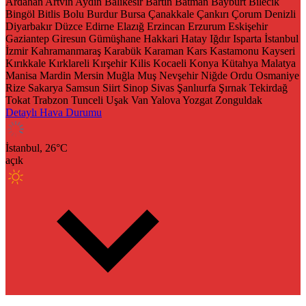
Ardahan
Artvin
Aydın
Balıkesir
Bartın
Batman
Bayburt
Bilecik
Bingöl
Bitlis
Bolu
Burdur
Bursa
Çanakkale
Çankırı
Çorum
Denizli
Diyarbakır
Düzce
Edirne
Elazığ
Erzincan
Erzurum
Eskişehir
Gaziantep
Giresun
Gümüşhane
Hakkari
Hatay
Iğdır
Isparta
İstanbul
İzmir
Kahramanmaraş
Karabük
Karaman
Kars
Kastamonu
Kayseri
Kırıkkale
Kırklareli
Kırşehir
Kilis
Kocaeli
Konya
Kütahya
Malatya
Manisa
Mardin
Mersin
Muğla
Muş
Nevşehir
Niğde
Ordu
Osmaniye
Rize
Sakarya
Samsun
Siirt
Sinop
Sivas
Şanlıurfa
Şırnak
Tekirdağ
Tokat
Trabzon
Tunceli
Uşak
Van
Yalova
Yozgat
Zonguldak
Detaylı Hava Durumu
İstanbul,
26
°C
açık