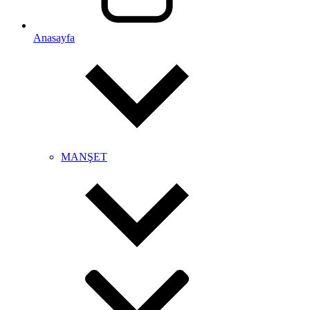
Anasayfa
MANŞET