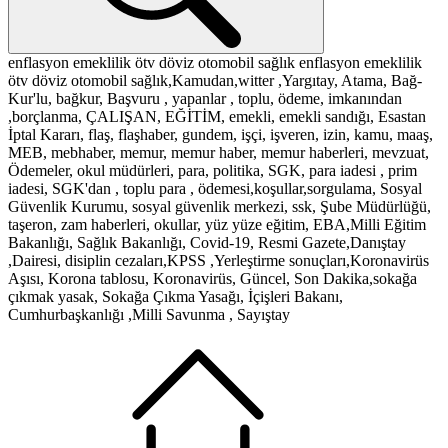
enflasyon
emeklilik
ötv
döviz
otomobil
sağlık
enflasyon
emeklilik
ötv
döviz
otomobil
sağlık,Kamudan,witter ,Yargıtay, Atama, Bağ-
Kur'lu, bağkur, Başvuru , yapanlar , toplu, ödeme, imkanından
,borçlanma, ÇALIŞAN, EĞİTİM, emekli, emekli sandığı, Esastan
İptal Kararı, flaş, flaşhaber, gundem, işçi, işveren, izin, kamu, maaş,
MEB, mebhaber, memur, memur haber, memur haberleri, mevzuat,
Ödemeler, okul müdürleri, para, politika, SGK, para iadesi , prim
iadesi, SGK'dan , toplu para , ödemesi,koşullar,sorgulama, Sosyal
Güvenlik Kurumu, sosyal güvenlik merkezi, ssk, Şube Müdürlüğü,
taşeron, zam haberleri, okullar, yüz yüze eğitim, EBA,Milli Eğitim
Bakanlığı, Sağlık Bakanlığı, Covid-19, Resmi Gazete,Danıştay
,Dairesi, disiplin cezaları,KPSS ,Yerleştirme sonuçları,Koronavirüs
Aşısı, Korona tablosu, Koronavirüs, Güncel, Son Dakika,sokağa
çıkmak yasak, Sokağa Çıkma Yasağı, İçişleri Bakanı,
Cumhurbaşkanlığı ,Milli Savunma , Sayıştay