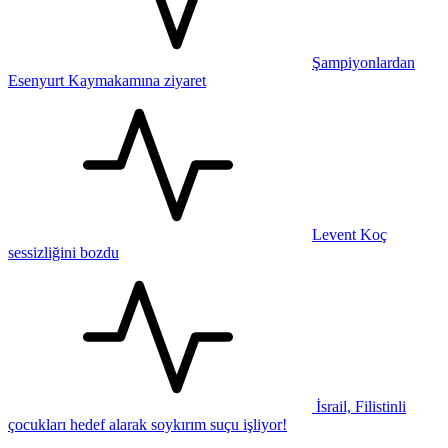
Şampiyonlardan
Esenyurt Kaymakamına ziyaret
Levent Koç
sessizliğini bozdu
İsrail, Filistinli
çocukları hedef alarak soykırım suçu işliyor!