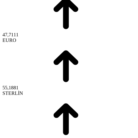
47,7111
EURO
55,1881
STERLİN