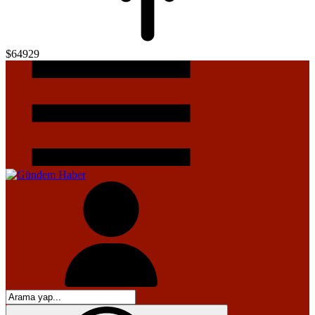
$64929