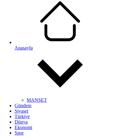
Anasayfa
MANŞET
Gündem
Siyaset
Türkiye
Dünya
Ekonomi
Spor