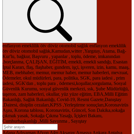
enflasyon
emeklilik
ötv
döviz
otomobil
sağlık
enflasyon
emeklilik
ötv
döviz
otomobil
sağlık,Kamudan,witter ,Yargıtay, Atama, Bağ-
Kur'lu, bağkur, Başvuru , yapanlar , toplu, ödeme, imkanından
,borçlanma, ÇALIŞAN, EĞİTİM, emekli, emekli sandığı, Esastan
İptal Kararı, flaş, flaşhaber, gundem, işçi, işveren, izin, kamu, maaş,
MEB, mebhaber, memur, memur haber, memur haberleri, mevzuat,
Ödemeler, okul müdürleri, para, politika, SGK, para iadesi , prim
iadesi, SGK'dan , toplu para , ödemesi,koşullar,sorgulama, Sosyal
Güvenlik Kurumu, sosyal güvenlik merkezi, ssk, Şube Müdürlüğü,
taşeron, zam haberleri, okullar, yüz yüze eğitim, EBA,Milli Eğitim
Bakanlığı, Sağlık Bakanlığı, Covid-19, Resmi Gazete,Danıştay
,Dairesi, disiplin cezaları,KPSS ,Yerleştirme sonuçları,Koronavirüs
Aşısı, Korona tablosu, Koronavirüs, Güncel, Son Dakika,sokağa
çıkmak yasak, Sokağa Çıkma Yasağı, İçişleri Bakanı,
Cumhurbaşkanlığı ,Milli Savunma , Sayıştay
Adana
Adıyaman
Afyon
Ağrı
Aksaray
Amasya
Ankara
Antalya