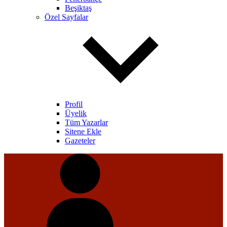
Beşiktaş
Özel Sayfalar
Profil
Üyelik
Tüm Yazarlar
Sitene Ekle
Gazeteler