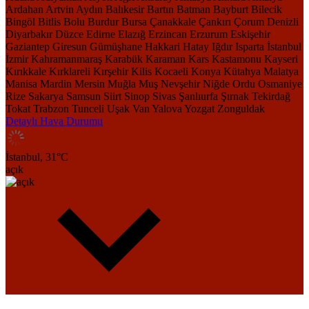
Ardahan
Artvin
Aydın
Balıkesir
Bartın
Batman
Bayburt
Bilecik
Bingöl
Bitlis
Bolu
Burdur
Bursa
Çanakkale
Çankırı
Çorum
Denizli
Diyarbakır
Düzce
Edirne
Elazığ
Erzincan
Erzurum
Eskişehir
Gaziantep
Giresun
Gümüşhane
Hakkari
Hatay
Iğdır
Isparta
İstanbul
İzmir
Kahramanmaraş
Karabük
Karaman
Kars
Kastamonu
Kayseri
Kırıkkale
Kırklareli
Kırşehir
Kilis
Kocaeli
Konya
Kütahya
Malatya
Manisa
Mardin
Mersin
Muğla
Muş
Nevşehir
Niğde
Ordu
Osmaniye
Rize
Sakarya
Samsun
Siirt
Sinop
Sivas
Şanlıurfa
Şırnak
Tekirdağ
Tokat
Trabzon
Tunceli
Uşak
Van
Yalova
Yozgat
Zonguldak
Detaylı Hava Durumu
İstanbul,
31
°C
açık