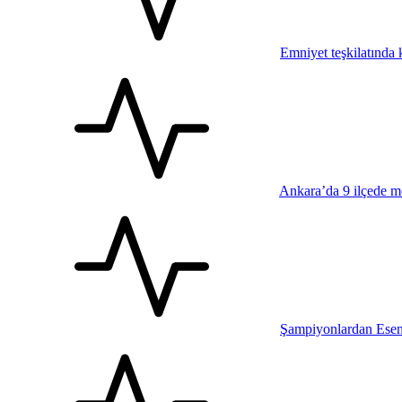
Emniyet teşkilatında k
Ankara’da 9 ilçede me
Şampiyonlardan Esen