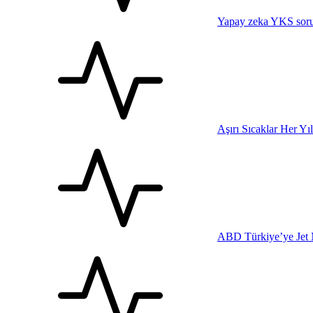
Yapay zeka YKS sorul
Aşırı Sıcaklar Her Yı
ABD Türkiye’ye Jet 