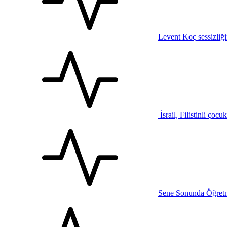
Levent Koç sessizliğ
İsrail, Filistinli çocu
Sene Sonunda Öğretm