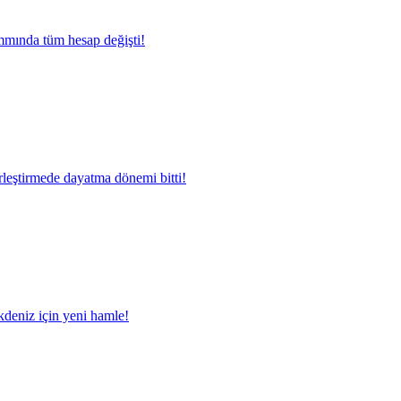
mında tüm hesap değişti!
rleştirmede dayatma dönemi bitti!
deniz için yeni hamle!