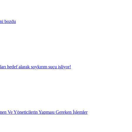
ini bozdu
kları hedef alarak soykırım suçu işliyor!
en Ve Yöneticilerin Yapması Gereken İşlemler