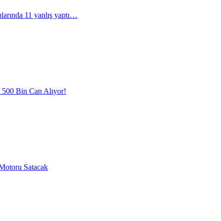
arında 11 yanlış yaptı…
l 500 Bin Can Alıyor!
Motoru Satacak