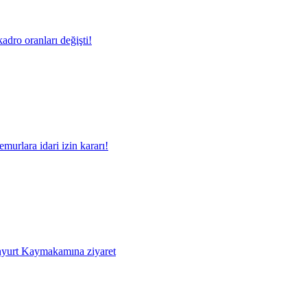
adro oranları değişti!
murlara idari izin kararı!
yurt Kaymakamına ziyaret