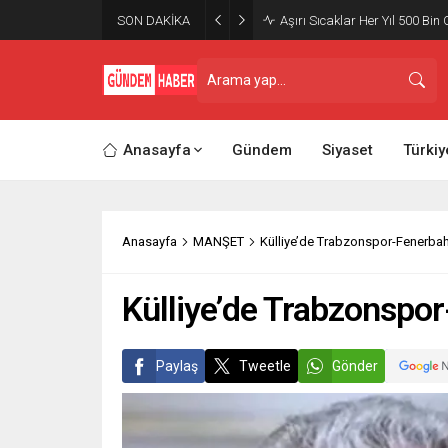
SON DAKİKA
Aşırı Sıcaklar Her Yıl 500 Bin 
Anasayfa
Gündem
Siyaset
Türkiy
Anasayfa
MANŞET
Külliye’de Trabzonspor-Fenerba
Külliye’de Trabzonspo
Paylaş
Tweetle
Gönder