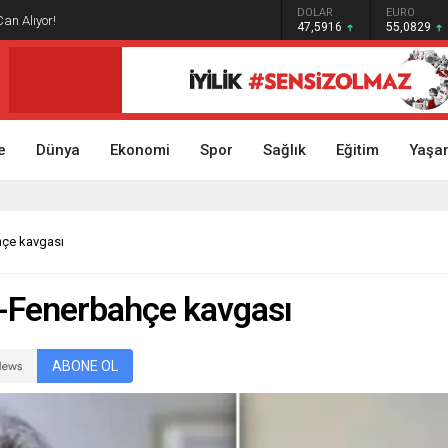
GRAM ALTIN
DOLAR
EURO
Can Alıyor!
6.521,34
47,5916
55,0829
e
Dünya
Ekonomi
Spor
Sağlık
Eğitim
Yaşa
hçe kavgası
r-Fenerbahçe kavgası
ABONE OL