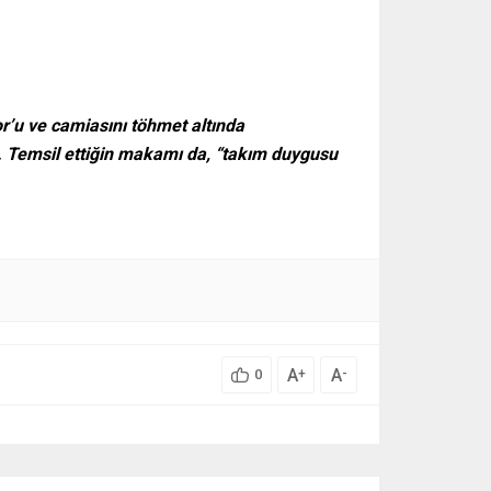
or’u ve camiasını töhmet altında
. Temsil ettiğin makamı da, “takım duygusu
A
A
+
-
0