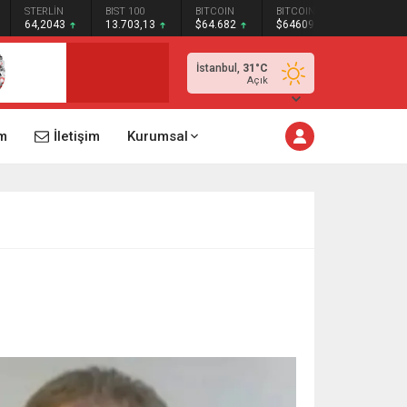
STERLİN
BIST 100
BITCOIN
BITCOIN
64,2043
13.703,13
$64.682
$64609
İstanbul,
31
°C
Açık
m
İletişim
Kurumsal