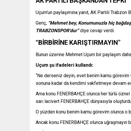
AK PARTİLİ BAŞKANDAN TEPKİ
Uçum’un paylaşımına yanıt, AK Partili Trabzon 
Genç,
“Mehmet bey, Konumunuzla hiç bağd
TRABZONSPOR’dur”
diye cevap verdi.
“BİRBİRİNE KARIŞTIRMAYIN”
Bunun üzerine Mehmet Uçum bir paylaşım daha y
Uçum şu ifadeleri kullandı:
“Ne derseniz deyin, evet benim kamu görevim v
sonuna kadar da kendimi vakfetmeye devam e
Ama konu FENERBAHÇE olunca her türlü öznel v
sarı lacivert FENERBAHÇE dünyasıyla oluşturdu
O yüzden konu benim kamu görevim olunca o bağl
Ancak konu FENERBAHÇE olunca uğraşmayın ben