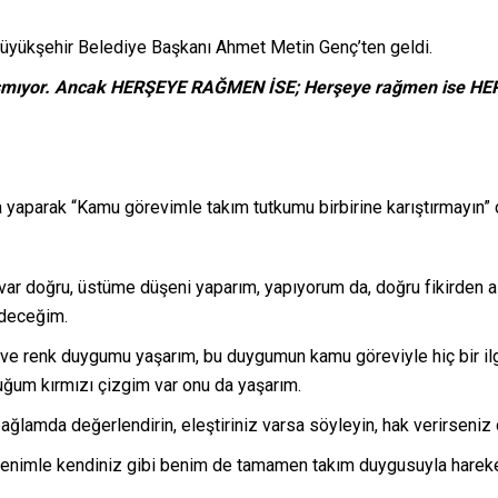
Büyükşehir Belediye Başkanı Ahmet Metin Genç’ten geldi.
aşmıyor. Ancak HERŞEYE RAĞMEN İSE; Herşeye rağmen ise
aparak “Kamu görevimle takım tutkumu birbirine karıştırmayın” 
ar doğru, üstüme düşeni yaparım, yapıyorum da, doğru fikirden a
deceğim.
e renk duygumu yaşarım, bu duygumun kamu göreviyle hiç bir ilg
ğum kırmızı çizgim var onu da yaşarım.
amda değerlendirin, eleştiriniz varsa söyleyin, hak verirseniz 
imle kendiniz gibi benim de tamamen takım duygusuyla hareket 