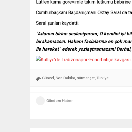
Lütfen kamu görevimle takım tutkumu birbirine k
Cumhurbaşkanı Başdanışmanı Oktay Saral da tar
Saral şunları kaydetti:
“Adamın birine sesleniyorum; O kendini iyi bil
bırakamazsın. Hakem facialarına en çok maru
ile hareket” ederek yozlaştıramazsın! Derhal
Güncel
Son Dakika
sürmanşet
Türkiye
,
,
,
Gündem Haber