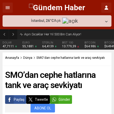
İstanbul,
26
°C
Açık
Aşırı Sıcaklar Her Yıl 500 Bin Can Alıyor!
DOLAR
EURO
STERLİN
BIST 100
BITCOIN
BITCOI
47,7111
55,1881
64,4139
13.779,39
$64.986
$6494
Anasayfa
Dünya
SMO’dan cephe hatlarına tank ve araç sevkiyatı
SMO’dan cephe hatlarına
tank ve araç sevkiyatı
Paylaş
Tweetle
Gönder
ABONE OL