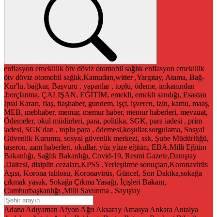
enflasyon
emeklilik
ötv
döviz
otomobil
sağlık
enflasyon
emeklilik
ötv
döviz
otomobil
sağlık,Kamudan,witter ,Yargıtay, Atama, Bağ-
Kur'lu, bağkur, Başvuru , yapanlar , toplu, ödeme, imkanından
,borçlanma, ÇALIŞAN, EĞİTİM, emekli, emekli sandığı, Esastan
İptal Kararı, flaş, flaşhaber, gundem, işçi, işveren, izin, kamu, maaş,
MEB, mebhaber, memur, memur haber, memur haberleri, mevzuat,
Ödemeler, okul müdürleri, para, politika, SGK, para iadesi , prim
iadesi, SGK'dan , toplu para , ödemesi,koşullar,sorgulama, Sosyal
Güvenlik Kurumu, sosyal güvenlik merkezi, ssk, Şube Müdürlüğü,
taşeron, zam haberleri, okullar, yüz yüze eğitim, EBA,Milli Eğitim
Bakanlığı, Sağlık Bakanlığı, Covid-19, Resmi Gazete,Danıştay
,Dairesi, disiplin cezaları,KPSS ,Yerleştirme sonuçları,Koronavirüs
Aşısı, Korona tablosu, Koronavirüs, Güncel, Son Dakika,sokağa
çıkmak yasak, Sokağa Çıkma Yasağı, İçişleri Bakanı,
Cumhurbaşkanlığı ,Milli Savunma , Sayıştay
Adana
Adıyaman
Afyon
Ağrı
Aksaray
Amasya
Ankara
Antalya