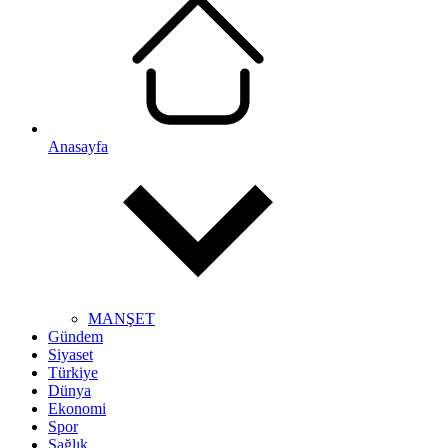
Anasayfa
MANŞET
Gündem
Siyaset
Türkiye
Dünya
Ekonomi
Spor
Sağlık