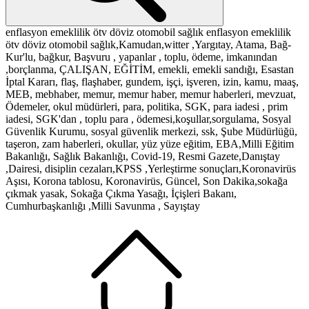
enflasyon
emeklilik
ötv
döviz
otomobil
sağlık
enflasyon
emeklilik
ötv
döviz
otomobil
sağlık,Kamudan,witter ,Yargıtay, Atama, Bağ-
Kur'lu, bağkur, Başvuru , yapanlar , toplu, ödeme, imkanından
,borçlanma, ÇALIŞAN, EĞİTİM, emekli, emekli sandığı, Esastan
İptal Kararı, flaş, flaşhaber, gundem, işçi, işveren, izin, kamu, maaş,
MEB, mebhaber, memur, memur haber, memur haberleri, mevzuat,
Ödemeler, okul müdürleri, para, politika, SGK, para iadesi , prim
iadesi, SGK'dan , toplu para , ödemesi,koşullar,sorgulama, Sosyal
Güvenlik Kurumu, sosyal güvenlik merkezi, ssk, Şube Müdürlüğü,
taşeron, zam haberleri, okullar, yüz yüze eğitim, EBA,Milli Eğitim
Bakanlığı, Sağlık Bakanlığı, Covid-19, Resmi Gazete,Danıştay
,Dairesi, disiplin cezaları,KPSS ,Yerleştirme sonuçları,Koronavirüs
Aşısı, Korona tablosu, Koronavirüs, Güncel, Son Dakika,sokağa
çıkmak yasak, Sokağa Çıkma Yasağı, İçişleri Bakanı,
Cumhurbaşkanlığı ,Milli Savunma , Sayıştay