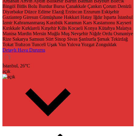
Ardahan
Artvin
Aydın
Balıkesir
Bartın
Batman
Bayburt
Bilecik
Bingöl
Bitlis
Bolu
Burdur
Bursa
Çanakkale
Çankırı
Çorum
Denizli
Diyarbakır
Düzce
Edirne
Elazığ
Erzincan
Erzurum
Eskişehir
Gaziantep
Giresun
Gümüşhane
Hakkari
Hatay
Iğdır
Isparta
İstanbul
İzmir
Kahramanmaraş
Karabük
Karaman
Kars
Kastamonu
Kayseri
Kırıkkale
Kırklareli
Kırşehir
Kilis
Kocaeli
Konya
Kütahya
Malatya
Manisa
Mardin
Mersin
Muğla
Muş
Nevşehir
Niğde
Ordu
Osmaniye
Rize
Sakarya
Samsun
Siirt
Sinop
Sivas
Şanlıurfa
Şırnak
Tekirdağ
Tokat
Trabzon
Tunceli
Uşak
Van
Yalova
Yozgat
Zonguldak
Detaylı Hava Durumu
İstanbul,
26
°C
açık