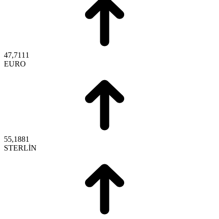
47,7111
EURO
55,1881
STERLİN