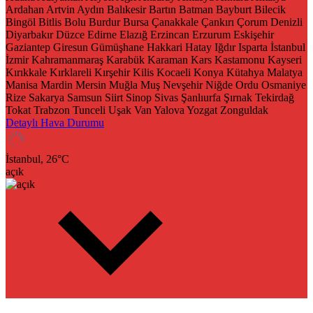
Ardahan
Artvin
Aydın
Balıkesir
Bartın
Batman
Bayburt
Bilecik
Bingöl
Bitlis
Bolu
Burdur
Bursa
Çanakkale
Çankırı
Çorum
Denizli
Diyarbakır
Düzce
Edirne
Elazığ
Erzincan
Erzurum
Eskişehir
Gaziantep
Giresun
Gümüşhane
Hakkari
Hatay
Iğdır
Isparta
İstanbul
İzmir
Kahramanmaraş
Karabük
Karaman
Kars
Kastamonu
Kayseri
Kırıkkale
Kırklareli
Kırşehir
Kilis
Kocaeli
Konya
Kütahya
Malatya
Manisa
Mardin
Mersin
Muğla
Muş
Nevşehir
Niğde
Ordu
Osmaniye
Rize
Sakarya
Samsun
Siirt
Sinop
Sivas
Şanlıurfa
Şırnak
Tekirdağ
Tokat
Trabzon
Tunceli
Uşak
Van
Yalova
Yozgat
Zonguldak
Detaylı Hava Durumu
İstanbul,
26
°C
açık