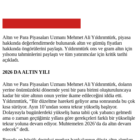
Altın ve Para Piyasaları Uzmanı Mehmet Ali Yıldırımtürk, piyasa
hakkında değerlendirmede bulunarak altın ve gümüş fiyatları
hakkında öngörülerini paylaştı. Yıldırımtürk ons ve gram altın için
yılsonu tahminlerini paylaştı ve tüm yatırımcılar için kritik tarihi
açıkladı.
2026 DA ALTIN YILI
Altın ve Para Piyasaları Uzmanı Mehmet Ali Yıldırımtürk, doların
yerine önümüzdeki dönemde yeni bir para birimi oluşturuluncaya
kadar bir süre altının onun yerine ikame edileceğini iddia etti.
Yıldırımtürk, “Bir düzeltme hareketi geliyor ama sonrasında bu çok
kısa sürüyor. Ayın 10’undan sonra tekrar yükseliş başlıyor.
Dolayısıyla bugünlerdeki yükseliş bana tabii çok yabancı gelmedi
ama o zaman geçtiğimiz yıllara göre gerekçeleri farklı bir yükselişle
tekrar yoluna devam ediyor. Muhtemelen 2026’da da altın devam
edecek” dedi.
Burada en büyük destekçi merkez bankalarının döviz altın alımları