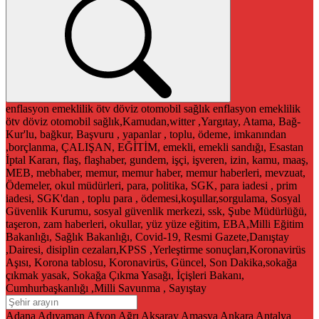
enflasyon
emeklilik
ötv
döviz
otomobil
sağlık
enflasyon
emeklilik
ötv
döviz
otomobil
sağlık,Kamudan,witter ,Yargıtay, Atama, Bağ-
Kur'lu, bağkur, Başvuru , yapanlar , toplu, ödeme, imkanından
,borçlanma, ÇALIŞAN, EĞİTİM, emekli, emekli sandığı, Esastan
İptal Kararı, flaş, flaşhaber, gundem, işçi, işveren, izin, kamu, maaş,
MEB, mebhaber, memur, memur haber, memur haberleri, mevzuat,
Ödemeler, okul müdürleri, para, politika, SGK, para iadesi , prim
iadesi, SGK'dan , toplu para , ödemesi,koşullar,sorgulama, Sosyal
Güvenlik Kurumu, sosyal güvenlik merkezi, ssk, Şube Müdürlüğü,
taşeron, zam haberleri, okullar, yüz yüze eğitim, EBA,Milli Eğitim
Bakanlığı, Sağlık Bakanlığı, Covid-19, Resmi Gazete,Danıştay
,Dairesi, disiplin cezaları,KPSS ,Yerleştirme sonuçları,Koronavirüs
Aşısı, Korona tablosu, Koronavirüs, Güncel, Son Dakika,sokağa
çıkmak yasak, Sokağa Çıkma Yasağı, İçişleri Bakanı,
Cumhurbaşkanlığı ,Milli Savunma , Sayıştay
Adana
Adıyaman
Afyon
Ağrı
Aksaray
Amasya
Ankara
Antalya