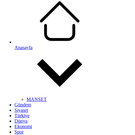
Anasayfa
MANŞET
Gündem
Siyaset
Türkiye
Dünya
Ekonomi
Spor