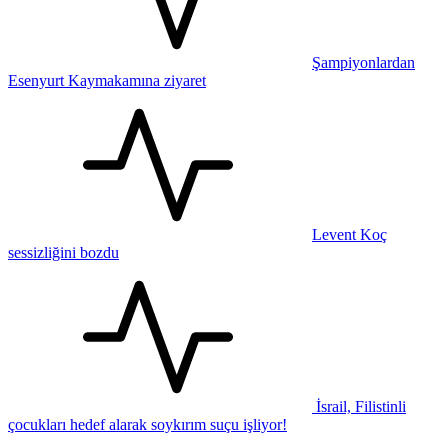
Şampiyonlardan
Esenyurt Kaymakamına ziyaret
Levent Koç
sessizliğini bozdu
İsrail, Filistinli
çocukları hedef alarak soykırım suçu işliyor!