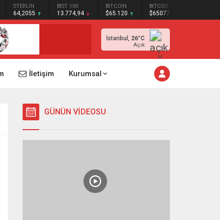
STERLİN
BIST 100
BITCOIN
BITCOIN
64,2055
13.774,94
$65.120
$65077
İstanbul,
26
°C
Açık
m
İletişim
Kurumsal
GÜNÜN VİDEOSU