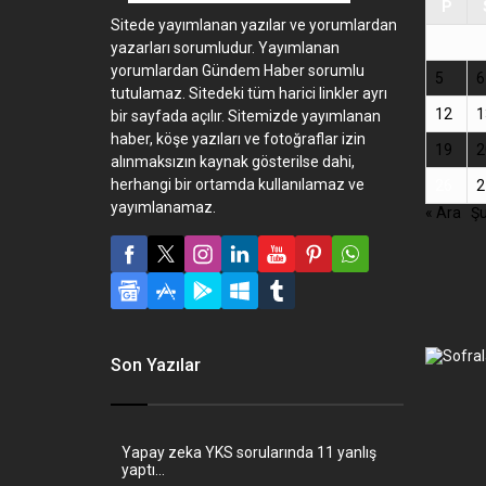
P
Sitede yayımlanan yazılar ve yorumlardan
yazarları sorumludur. Yayımlanan
yorumlardan Gündem Haber sorumlu
5
6
tutulamaz. Sitedeki tüm harici linkler ayrı
12
1
bir sayfada açılır. Sitemizde yayımlanan
haber, köşe yazıları ve fotoğraflar izin
19
2
alınmaksızın kaynak gösterilse dahi,
herhangi bir ortamda kullanılamaz ve
26
2
yayımlanamaz.
« Ara
Şu
Son Yazılar
Yapay zeka YKS sorularında 11 yanlış
yaptı…