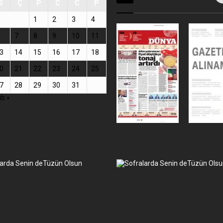
S
Ç
P
C
C
P
1
2
3
4
7
8
9
10
11
3
14
15
16
17
18
0
21
22
23
24
25
7
28
29
30
31
b »