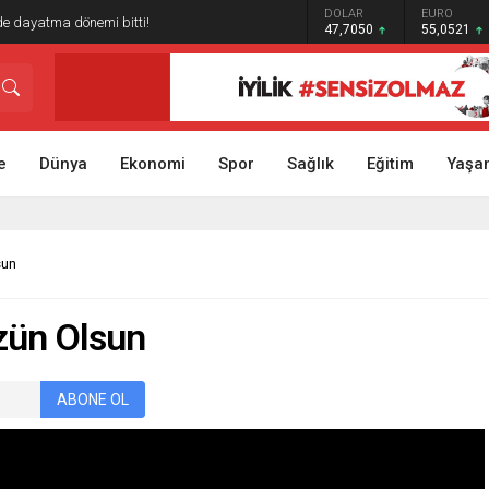
GRAM ALTIN
DOLAR
EURO
ede dayatma dönemi bitti!
6.614,69
47,7050
55,0521
e
Dünya
Ekonomi
Spor
Sağlık
Eğitim
Yaşa
sun
zün Olsun
ABONE OL