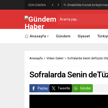
SON DAKİKA
Emeklilikte hizmet birleştirm
Anasayfa
Gündem
Siyaset
Türkiy
Anasayfa
Video Galeri
Sofralarda Senin deTüzün Ol
Sofralarda Senin deTü
Paylaş
Tweetle
Gönder