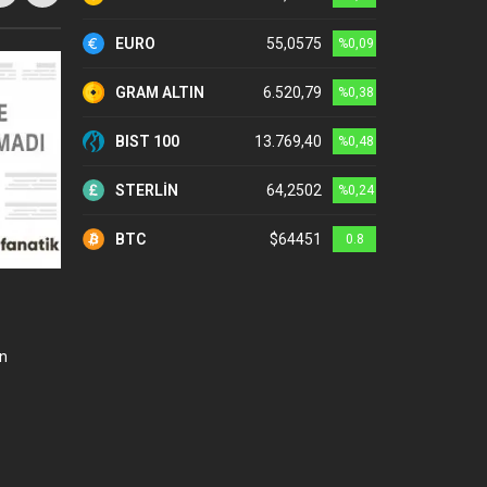
EURO
55,0575
%0,09
GRAM ALTIN
6.520,79
%0,38
BIST 100
13.769,40
%0,48
STERLİN
64,2502
%0,24
BTC
$64451
0.8