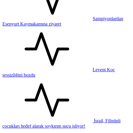
Şampiyonlardan
Esenyurt Kaymakamına ziyaret
Levent Koç
sessizliğini bozdu
İsrail, Filistinli
çocukları hedef alarak soykırım suçu işliyor!