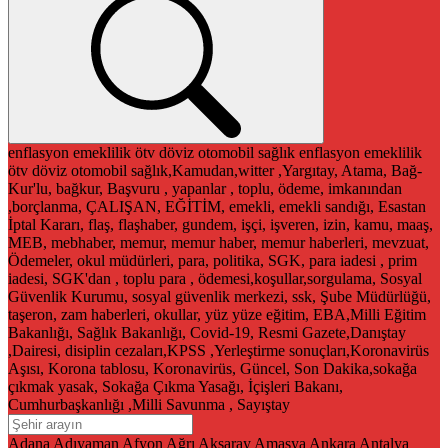
enflasyon
emeklilik
ötv
döviz
otomobil
sağlık
enflasyon
emeklilik
ötv
döviz
otomobil
sağlık,Kamudan,witter ,Yargıtay, Atama, Bağ-
Kur'lu, bağkur, Başvuru , yapanlar , toplu, ödeme, imkanından
,borçlanma, ÇALIŞAN, EĞİTİM, emekli, emekli sandığı, Esastan
İptal Kararı, flaş, flaşhaber, gundem, işçi, işveren, izin, kamu, maaş,
MEB, mebhaber, memur, memur haber, memur haberleri, mevzuat,
Ödemeler, okul müdürleri, para, politika, SGK, para iadesi , prim
iadesi, SGK'dan , toplu para , ödemesi,koşullar,sorgulama, Sosyal
Güvenlik Kurumu, sosyal güvenlik merkezi, ssk, Şube Müdürlüğü,
taşeron, zam haberleri, okullar, yüz yüze eğitim, EBA,Milli Eğitim
Bakanlığı, Sağlık Bakanlığı, Covid-19, Resmi Gazete,Danıştay
,Dairesi, disiplin cezaları,KPSS ,Yerleştirme sonuçları,Koronavirüs
Aşısı, Korona tablosu, Koronavirüs, Güncel, Son Dakika,sokağa
çıkmak yasak, Sokağa Çıkma Yasağı, İçişleri Bakanı,
Cumhurbaşkanlığı ,Milli Savunma , Sayıştay
Adana
Adıyaman
Afyon
Ağrı
Aksaray
Amasya
Ankara
Antalya