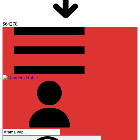
$64278