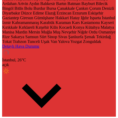
Ardahan
Artvin
Aydın
Balıkesir
Bartın
Batman
Bayburt
Bilecik
Bingöl
Bitlis
Bolu
Burdur
Bursa
Çanakkale
Çankırı
Çorum
Denizli
Diyarbakır
Düzce
Edirne
Elazığ
Erzincan
Erzurum
Eskişehir
Gaziantep
Giresun
Gümüşhane
Hakkari
Hatay
Iğdır
Isparta
İstanbul
İzmir
Kahramanmaraş
Karabük
Karaman
Kars
Kastamonu
Kayseri
Kırıkkale
Kırklareli
Kırşehir
Kilis
Kocaeli
Konya
Kütahya
Malatya
Manisa
Mardin
Mersin
Muğla
Muş
Nevşehir
Niğde
Ordu
Osmaniye
Rize
Sakarya
Samsun
Siirt
Sinop
Sivas
Şanlıurfa
Şırnak
Tekirdağ
Tokat
Trabzon
Tunceli
Uşak
Van
Yalova
Yozgat
Zonguldak
Detaylı Hava Durumu
İstanbul,
26
°C
açık