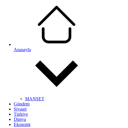
Anasayfa
MANŞET
Gündem
Siyaset
Türkiye
Dünya
Ekonomi