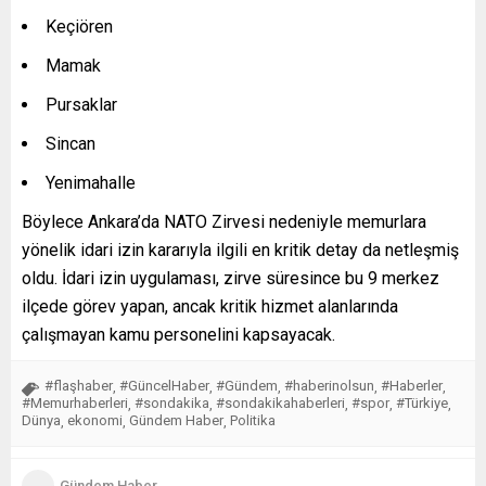
Keçiören
Mamak
Pursaklar
Sincan
Yenimahalle
Böylece Ankara’da NATO Zirvesi nedeniyle memurlara
yönelik idari izin kararıyla ilgili en kritik detay da netleşmiş
oldu. İdari izin uygulaması, zirve süresince bu 9 merkez
ilçede görev yapan, ancak kritik hizmet alanlarında
çalışmayan kamu personelini kapsayacak.
#flaşhaber
#GüncelHaber
#Gündem
#haberinolsun
#Haberler
,
,
,
,
,
#Memurhaberleri
#sondakika
#sondakikahaberleri
#spor
#Türkiye
,
,
,
,
,
Dünya
ekonomi
Gündem Haber
Politika
,
,
,
Gündem Haber