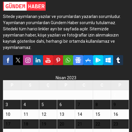
Sitede yayımlanan yazılar ve yorumlardan yazarları sorumludur.
Yayımlanan yorumlardan Gündem Haber sorumlu tutulamaz.
Sitedeki tüm harici linkler ayrı bir sayfada açılır. Sitemizde
yayımlanan haber, köşe yazıları ve fotoğraflar izin alınmaksızın
kaynak gösterilse dahi, herhangi bir ortamda kullanılamaz ve
yayımlanamaz.
Nisan 2023
P
S
Ç
P
C
C
P
1
2
3
4
5
6
7
8
9
10
11
12
13
14
15
16
17
18
19
20
21
22
23