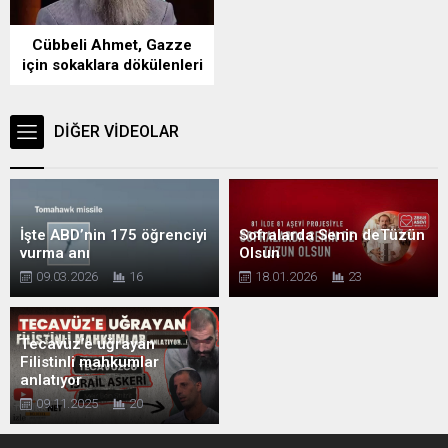
Cübbeli Ahmet, Gazze
için sokaklara dökülenleri
hedef aldı!
DİĞER VİDEOLAR
İşte ABD’nin 175 öğrenciyi
Sofralarda Senin deTüzün
vurma anı
Olsun
09.03.2026
16
18.01.2026
23
Tecavüz’e uğrayan
Filistinli mahkumlar
anlatıyor
09.11.2025
20