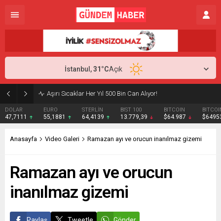
İstanbul,
31
°C
Açık
Aşırı Sıcaklar Her Yıl 500 Bin Can Alıyor!
DOLAR
EURO
STERLİN
BIST 100
BITCOIN
BITCOI
47,7111
55,1881
64,4139
13.779,39
$64.987
$6495
Anasayfa
Video Galeri
Ramazan ayı ve orucun inanılmaz gizemi
Ramazan ayı ve orucun
inanılmaz gizemi
Paylaş
Tweetle
Gönder