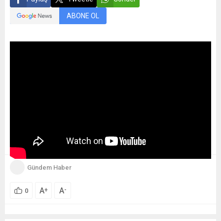
ABONE OL
Gündem Haber
A
A
+
-
0