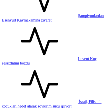
Şampiyonlardan
Esenyurt Kaymakamına ziyaret
Levent Koç
sessizliğini bozdu
İsrail, Filistinli
çocukları hedef alarak soykırım suçu işliyor!