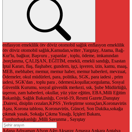
enflasyon
emeklilik
ötv
döviz
otomobil
sağlık
enflasyon
emeklilik
ötv
döviz
otomobil
sağlık,Kamudan,witter ,Yargıtay, Atama, Bağ-
Kur'lu, bağkur, Başvuru , yapanlar , toplu, ödeme, imkanından
,borçlanma, ÇALIŞAN, EĞİTİM, emekli, emekli sandığı, Esastan
İptal Kararı, flaş, flaşhaber, gundem, işçi, işveren, izin, kamu, maaş,
MEB, mebhaber, memur, memur haber, memur haberleri, mevzuat,
Ödemeler, okul müdürleri, para, politika, SGK, para iadesi , prim
iadesi, SGK'dan , toplu para , ödemesi,koşullar,sorgulama, Sosyal
Güvenlik Kurumu, sosyal güvenlik merkezi, ssk, Şube Müdürlüğü,
taşeron, zam haberleri, okullar, yüz yüze eğitim, EBA,Milli Eğitim
Bakanlığı, Sağlık Bakanlığı, Covid-19, Resmi Gazete,Danıştay
,Dairesi, disiplin cezaları,KPSS ,Yerleştirme sonuçları,Koronavirüs
Aşısı, Korona tablosu, Koronavirüs, Güncel, Son Dakika,sokağa
çıkmak yasak, Sokağa Çıkma Yasağı, İçişleri Bakanı,
Cumhurbaşkanlığı ,Milli Savunma , Sayıştay
Adana
Adıyaman
Afyon
Ağrı
Aksaray
Amasya
Ankara
Antalya