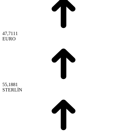
47,7111
EURO
55,1881
STERLİN