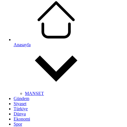
Anasayfa
MANŞET
Gündem
Siyaset
Türkiye
Dünya
Ekonomi
Spor