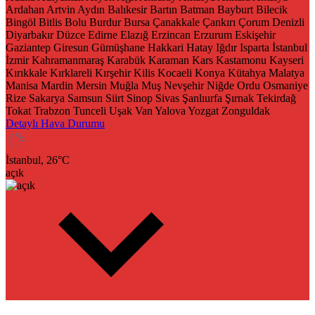
Ardahan
Artvin
Aydın
Balıkesir
Bartın
Batman
Bayburt
Bilecik
Bingöl
Bitlis
Bolu
Burdur
Bursa
Çanakkale
Çankırı
Çorum
Denizli
Diyarbakır
Düzce
Edirne
Elazığ
Erzincan
Erzurum
Eskişehir
Gaziantep
Giresun
Gümüşhane
Hakkari
Hatay
Iğdır
Isparta
İstanbul
İzmir
Kahramanmaraş
Karabük
Karaman
Kars
Kastamonu
Kayseri
Kırıkkale
Kırklareli
Kırşehir
Kilis
Kocaeli
Konya
Kütahya
Malatya
Manisa
Mardin
Mersin
Muğla
Muş
Nevşehir
Niğde
Ordu
Osmaniye
Rize
Sakarya
Samsun
Siirt
Sinop
Sivas
Şanlıurfa
Şırnak
Tekirdağ
Tokat
Trabzon
Tunceli
Uşak
Van
Yalova
Yozgat
Zonguldak
Detaylı Hava Durumu
İstanbul,
26
°C
açık