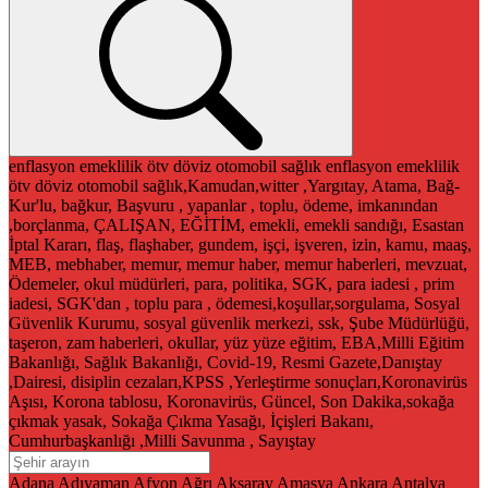
enflasyon
emeklilik
ötv
döviz
otomobil
sağlık
enflasyon
emeklilik
ötv
döviz
otomobil
sağlık,Kamudan,witter ,Yargıtay, Atama, Bağ-
Kur'lu, bağkur, Başvuru , yapanlar , toplu, ödeme, imkanından
,borçlanma, ÇALIŞAN, EĞİTİM, emekli, emekli sandığı, Esastan
İptal Kararı, flaş, flaşhaber, gundem, işçi, işveren, izin, kamu, maaş,
MEB, mebhaber, memur, memur haber, memur haberleri, mevzuat,
Ödemeler, okul müdürleri, para, politika, SGK, para iadesi , prim
iadesi, SGK'dan , toplu para , ödemesi,koşullar,sorgulama, Sosyal
Güvenlik Kurumu, sosyal güvenlik merkezi, ssk, Şube Müdürlüğü,
taşeron, zam haberleri, okullar, yüz yüze eğitim, EBA,Milli Eğitim
Bakanlığı, Sağlık Bakanlığı, Covid-19, Resmi Gazete,Danıştay
,Dairesi, disiplin cezaları,KPSS ,Yerleştirme sonuçları,Koronavirüs
Aşısı, Korona tablosu, Koronavirüs, Güncel, Son Dakika,sokağa
çıkmak yasak, Sokağa Çıkma Yasağı, İçişleri Bakanı,
Cumhurbaşkanlığı ,Milli Savunma , Sayıştay
Adana
Adıyaman
Afyon
Ağrı
Aksaray
Amasya
Ankara
Antalya