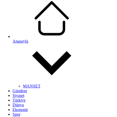
Anasayfa
MANŞET
Gündem
Siyaset
Türkiye
Dünya
Ekonomi
Spor