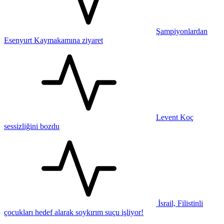
Şampiyonlardan
Esenyurt Kaymakamına ziyaret
Levent Koç
sessizliğini bozdu
İsrail, Filistinli
çocukları hedef alarak soykırım suçu işliyor!