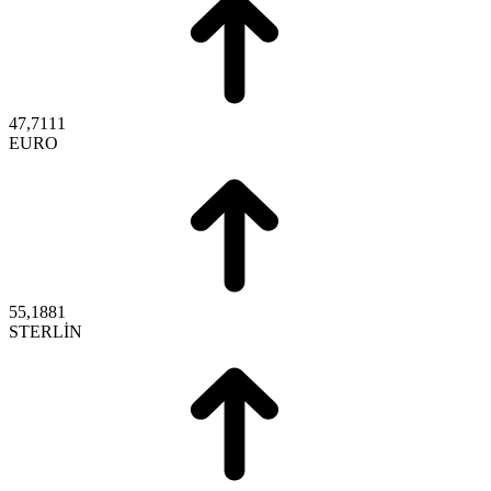
47,7111
EURO
55,1881
STERLİN