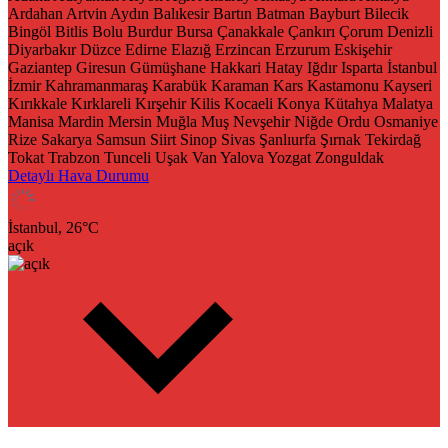
Ardahan
Artvin
Aydın
Balıkesir
Bartın
Batman
Bayburt
Bilecik
Bingöl
Bitlis
Bolu
Burdur
Bursa
Çanakkale
Çankırı
Çorum
Denizli
Diyarbakır
Düzce
Edirne
Elazığ
Erzincan
Erzurum
Eskişehir
Gaziantep
Giresun
Gümüşhane
Hakkari
Hatay
Iğdır
Isparta
İstanbul
İzmir
Kahramanmaraş
Karabük
Karaman
Kars
Kastamonu
Kayseri
Kırıkkale
Kırklareli
Kırşehir
Kilis
Kocaeli
Konya
Kütahya
Malatya
Manisa
Mardin
Mersin
Muğla
Muş
Nevşehir
Niğde
Ordu
Osmaniye
Rize
Sakarya
Samsun
Siirt
Sinop
Sivas
Şanlıurfa
Şırnak
Tekirdağ
Tokat
Trabzon
Tunceli
Uşak
Van
Yalova
Yozgat
Zonguldak
Detaylı Hava Durumu
İstanbul,
26
°C
açık