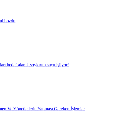
ini bozdu
kları hedef alarak soykırım suçu işliyor!
en Ve Yöneticilerin Yapması Gereken İşlemler