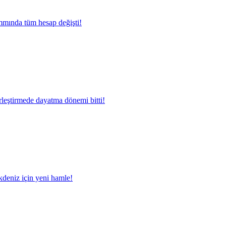
mında tüm hesap değişti!
rleştirmede dayatma dönemi bitti!
deniz için yeni hamle!