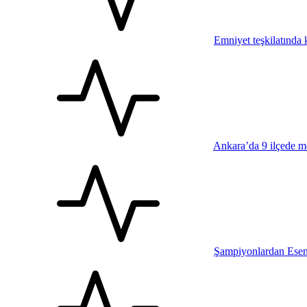
Emniyet teşkilatında k
Ankara’da 9 ilçede me
Şampiyonlardan Esen