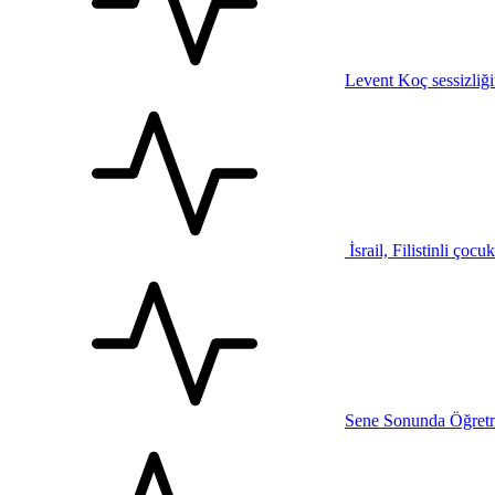
Levent Koç sessizliğ
İsrail, Filistinli çocu
Sene Sonunda Öğretm