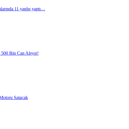
arında 11 yanlış yaptı…
l 500 Bin Can Alıyor!
Motoru Satacak