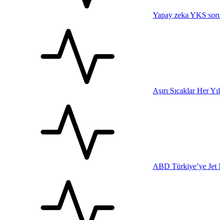
Yapay zeka YKS sorul
Aşırı Sıcaklar Her Yı
ABD Türkiye’ye Jet 