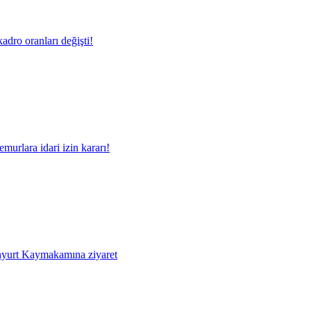
adro oranları değişti!
murlara idari izin kararı!
yurt Kaymakamına ziyaret