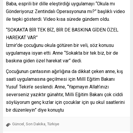
Baba, esprili bir dille eleştirdiği uygulamayı “Okula mı
Gönderiyoruz Zentindalı Operasyonuna mı?” başlıklı video
ile tepki gösterdi. Video kısa sürede gündem oldu.
“SOKAKTA BİR TEK BİZ, BİR DE BASKINA GİDEN ÖZEL
HAREKAT VAR”
İzmir’de çocuğunu okula götüren bir veli, söz konusu
uygulamaya isyan etti. Anne “Sokakta bir tek biz, bir de
baskına giden özel harekat var” dedi.
Çocuğunun çantasının ağırlığına da dikkat çeken anne, kış
saati uygulamasına geçilmesi için Millî Eğitim Bakanı
Yusuf Tekin’e seslendi. Anne, “Yapmayın Allah’ınızı
severseniz yazıktır günahtır, Milli Eğitim Bakanı çok ciddi
söylüyorum genç kızlar için çocuklar için şu okul saatlerini
bir düzenleyin” diye konuştu
Güncel
Son Dakika
Türkiye
,
,