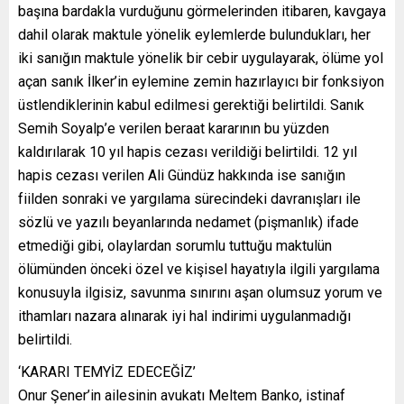
başına bardakla vurduğunu görmelerinden itibaren, kavgaya
dahil olarak maktule yönelik eylemlerde bulundukları, her
iki sanığın maktule yönelik bir cebir uygulayarak, ölüme yol
açan sanık İlker’in eylemine zemin hazırlayıcı bir fonksiyon
üstlendiklerinin kabul edilmesi gerektiği belirtildi. Sanık
Semih Soyalp’e verilen beraat kararının bu yüzden
kaldırılarak 10 yıl hapis cezası verildiği belirtildi. 12 yıl
hapis cezası verilen Ali Gündüz hakkında ise sanığın
fiilden sonraki ve yargılama sürecindeki davranışları ile
sözlü ve yazılı beyanlarında nedamet (pişmanlık) ifade
etmediği gibi, olaylardan sorumlu tuttuğu maktulün
ölümünden önceki özel ve kişisel hayatıyla ilgili yargılama
konusuyla ilgisiz, savunma sınırını aşan olumsuz yorum ve
ithamları nazara alınarak iyi hal indirimi uygulanmadığı
belirtildi.
‘KARARI TEMYİZ EDECEĞİZ’
Onur Şener’in ailesinin avukatı Meltem Banko, istinaf