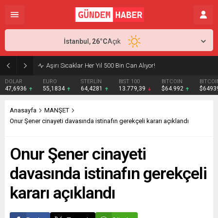
İstanbul,
26
°C
Açık
Aşırı Sıcaklar Her Yıl 500 Bin Can Alıyor!
DOLAR
EURO
STERLİN
BIST 100
BITCOIN
BITCOI
47,6936
55,1834
64,4281
13.779,39
$64.992
$6493
Anasayfa
MANŞET
Onur Şener cinayeti davasında istinafın gerekçeli kararı açıklandı
Onur Şener cinayeti
davasında istinafın gerekçeli
kararı açıklandı