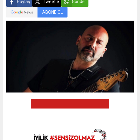
Paylaş
Tweetle
Gönder
ABONE OL